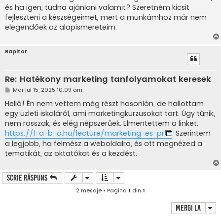
és ha igen, tudna ajánlani valamit? Szeretném kicsit
fejleszteni a készségeimet, mert a munkámhoz már nem
elegendőek az alapismereteim.
Rapitor
Re: Hatékony marketing tanfolyamokat keresek
M
Mar Iul 15, 2025 10:09 am
e
s
Helló! Én nem vettem még részt hasonlón, de hallottam
a
egy üzleti iskoláról, ami marketingkurzusokat tart. Úgy tűnik,
j
nem rosszak, és elég népszerűek. Elmentettem a linket:
https://l-a-b-a.hu/lecture/marketing-es-pr
. Szerintem
a legjobb, ha felmész a weboldalra, és ott megnézed a
tematikát, az oktatókat és a kezdést.
Scrie răspuns
2 mesaje • Pagina
1
din
1
Mergi la