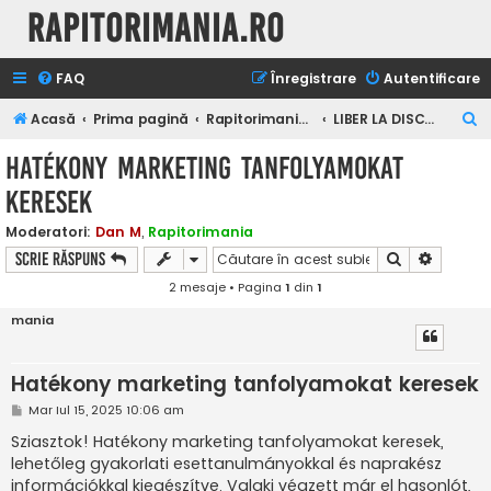
Rapitorimania.ro
FAQ
Înregistrare
Autentificare
C
Acasă
Prima pagină
Rapitorimania.ro
LIBER LA DISCUTII
ă
Hatékony marketing tanfolyamokat
u
keresek
t
a
Moderatori:
Dan M
,
Rapitorimania
Căutare
Căutare
Scrie răspuns
r
2 mesaje • Pagina
1
din
1
e
mania
Hatékony marketing tanfolyamokat keresek
M
Mar Iul 15, 2025 10:06 am
e
s
Sziasztok! Hatékony marketing tanfolyamokat keresek,
a
lehetőleg gyakorlati esettanulmányokkal és naprakész
j
információkkal kiegészítve. Valaki végzett már el hasonlót,