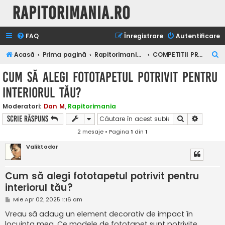
Rapitorimania.ro
FAQ
Înregistrare
Autentificare
C
Acasă
Prima pagină
Rapitorimania.ro
COMPETITII PRIVATE
ă
Cum să alegi fototapetul potrivit pentru
u
interiorul tău?
t
a
Moderatori:
Dan M
,
Rapitorimania
Căutare
Căutare
Scrie răspuns
r
2 mesaje • Pagina
1
din
1
e
Valiktodor
Cum să alegi fototapetul potrivit pentru
interiorul tău?
M
Mie Apr 02, 2025 1:16 am
e
s
Vreau să adaug un element decorativ de impact în
a
locuința mea. Ce modele de fototapet sunt potrivite