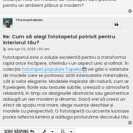
j
pentru un ambient plăcut și modern?
ThomasFabian
Re: Cum să alegi fototapetul potrivit pentru
interiorul tău?
M
Mie Apr 02, 2025 1:20 am
e
s
Fototapetul este o soluție excelentă pentru a transforma
a
rapid orice încăpere, oferindu-i un aspect unic și rafinat. În
j
colecția
fototapet populare Tapeko
vei găsi o varietate
de modele care se potrivesc atât interioarelor minimaliste,
cât și celor elegante. Modelele inspirate din natură, cum ar
fi peisajele, florile sau texturile subtile, creează o atmosferă
relaxantă, în timp ce designurile abstracte sau geometrice
adaugă un aer modern și dinamic. Dacă vrei să creezi un
efect de spațiu mai mare, alege nuanțe deschise și
modele cu perspectivă. O fototapetă cu accente lucioase
poate reflecta lumina și adăuga profunzime decorului tău.
Scrie răspuns