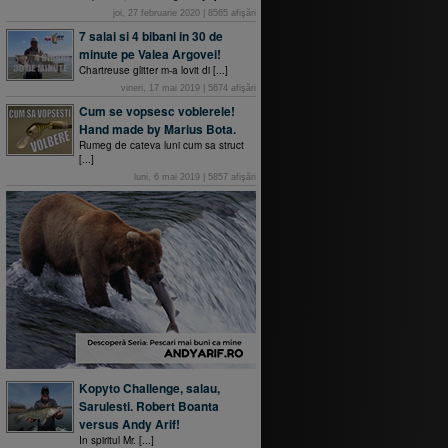
joi, 27 februarie 2020
|
8565
afişări
7 salai si 4 bibani in 30 de
minute pe Valea Argovei!
Chartreuse glitter m-a lovit di [...]
vineri, 17 mai 2019
|
5674
afişări
Cum se vopsesc voblerele!
Hand made by Marius Bota.
Rumeg de cateva luni cum sa struct
[...]
luni, 6 mai 2019
|
5857
afişări
Kopyto Challenge, salau,
Sarulesti. Robert Boanta
versus Andy Arif!
In spiritul Mr. [...]