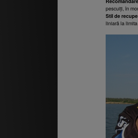
Recomandare
pescuiți, în mo
Stil de recupe
liniară la limit