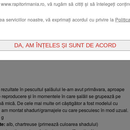
www.rapitorimania.ro, vă rugăm să citiți și să întelegeți conți
rea serviciilor noastre, vă exprimați acordul cu privire la
Politic
rezultate în pescuitul șalăului le-am avut primăvara, aproape
 reproducere și în momentele în care șalăii se grupează pe
pă mică. De cele mai multe ori câștigător a fost modelul cu
e am montat shaduri/gramajele cu care pescuiesc în mod uzual.
 g
te:
alb, chartreuse (primează culoarea shadului)