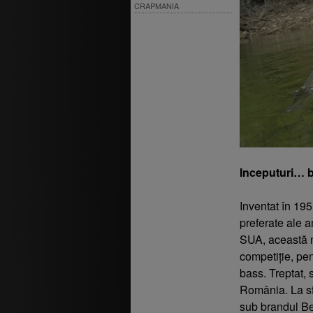
CRAPMANIA
Inceputuri… 
Inventat în 195
preferate ale a
SUA, această nă
competiție, pen
bass. Treptat, 
România. La sf
sub brandul Ber