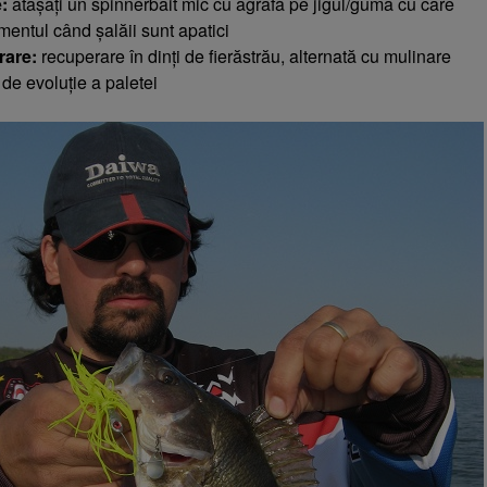
:
atașați un spinnerbait mic cu agrafă pe jigul/guma cu care
mentul când șalăii sunt apatici
rare:
recuperare în dinți de fierăstrău, alternată cu mulinare
a de evoluție a paletei