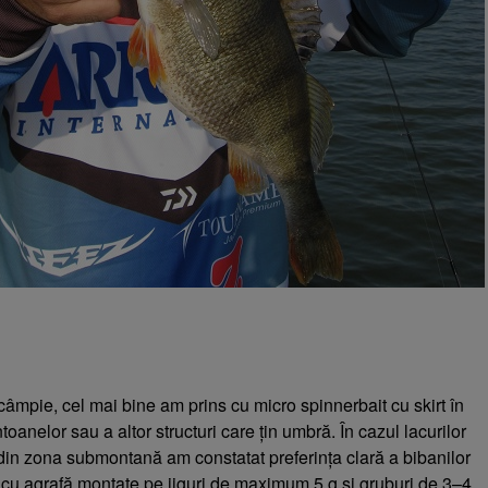
câmpie, cel mai bine am prins cu micro spinnerbait cu skirt în
oanelor sau a altor structuri care țin umbră. În cazul lacurilor
in zona submontană am constatat preferința clară a bibanilor
cu agrafă montate pe jiguri de maximum 5 g și gruburi de 3–4