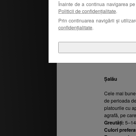
Înainte de a continua navigarea pe 
Politicii de confidențialitate
.
Prin continuarea navigării și utiliza
confidențialitate
.
Șalău
Cele mai bune 
de perioada de
platourile cu a
agrafă, pe car
Greutăți:
5–14
Culori prefera