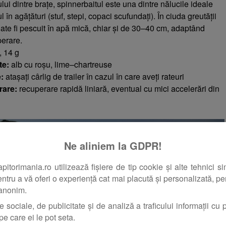
lui dintre brațe, spinnerbaitul este una dintre nălucile ideale
 în agățături (stuf, stepi, copaci scufundați). În ciuda greutății
ate fi pescuit în apă mică, chiar și de 30–40 cm, adaptând
perare.
, 14 g
te:
alb cu roșu, lime–chartreuse
:
atașați cârlig de trailer în cazul în care aveți rateuri
rare:
recuperare rapidă liniară, eventual cu mici accelerări din
Ne aliniem la GDPR!
orimania.ro utilizează fișiere de tip cookie și alte tehnici si
pentru a vă oferi o experiență cat mai placută și personalizată, pent
 anonim.
e sociale, de publicitate și de analiză a traficului informații cu pr
pe care ei le pot seta.