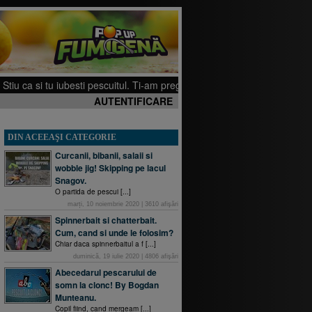
tu iubesti pescuitul. Ti-am pregatit cateva filmulete pe canalul meu de You
AUTENTIFICARE
DIN ACEEAŞI CATEGORIE
Curcanii, bibanii, salaii si
wobble jig! Skipping pe lacul
Snagov.
O partida de pescui [...]
marți, 10 noiembrie 2020
|
3610
afişări
Spinnerbait si chatterbait.
Cum, cand si unde le folosim?
Chiar daca spinnerbaitul a f [...]
duminică, 19 iulie 2020
|
4806
afişări
Abecedarul pescarului de
somn la clonc! By Bogdan
Munteanu.
Copil fiind, cand mergeam [...]