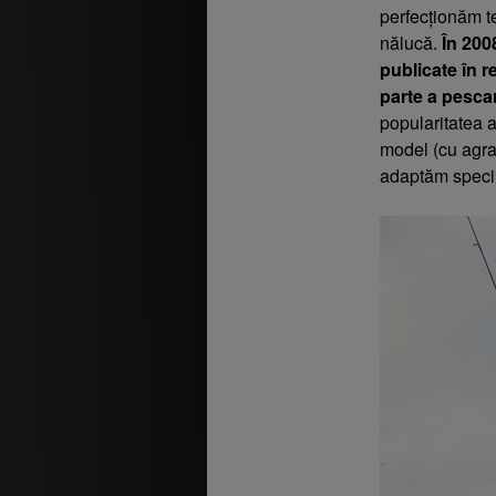
perfecționăm t
nălucă.
În 200
publicate în r
parte a pesca
popularitatea a
model (cu agra
adaptăm speciil