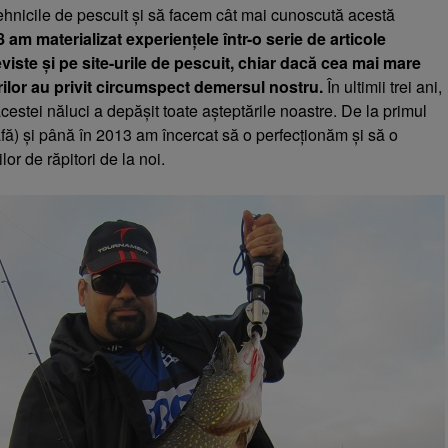
ehnicile de pescuit și să facem cât mai cunoscută acestă
8 am materializat experiențele într-o serie de articole
eviste și pe site-urile de pescuit, chiar dacă cea mai mare
rilor au privit circumspect demersul nostru.
În ultimii trei ani,
cestei năluci a depășit toate așteptările noastre. De la primul
fă) și până în 2013 am încercat să o perfecționăm și să o
or de răpitori de la noi.