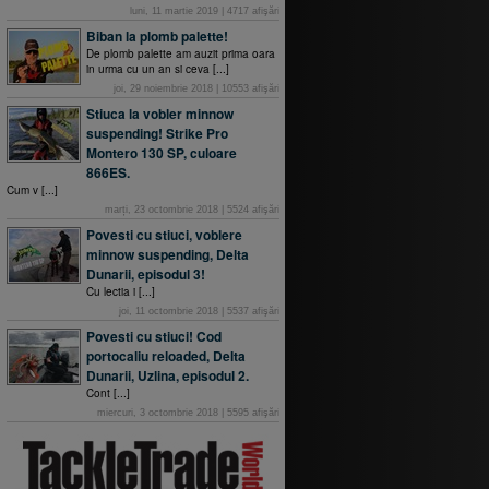
luni, 11 martie 2019
|
4717
afişări
Biban la plomb palette!
De plomb palette am auzit prima oara
in urma cu un an si ceva [...]
joi, 29 noiembrie 2018
|
10553
afişări
Stiuca la vobler minnow
suspending! Strike Pro
Montero 130 SP, culoare
866ES.
Cum v [...]
marți, 23 octombrie 2018
|
5524
afişări
Povesti cu stiuci, voblere
minnow suspending, Delta
Dunarii, episodul 3!
Cu lectia i [...]
joi, 11 octombrie 2018
|
5537
afişări
Povesti cu stiuci! Cod
portocaliu reloaded, Delta
Dunarii, Uzlina, episodul 2.
Cont [...]
miercuri, 3 octombrie 2018
|
5595
afişări