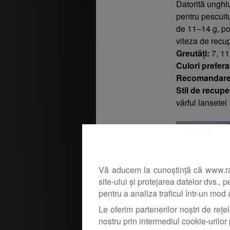
Datorită unghiu
pentru pescuitul
de 11–14 g, po
viteza de recu
Greutăți:
7, 11
Culori prefera
Recomandare
Stil de recupe
vârful lansetei
Vă aducem la cunoștință că www.rapit
site-ului și protejarea datelor dvs., 
pentru a analiza traficul într-un mod
Le oferim partenerilor noștri de rețel
nostru prin intermediul cookie-urilor 