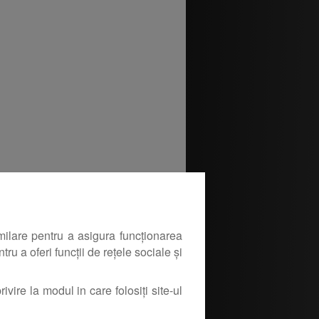
milare pentru a asigura funcționarea
ru a oferi funcții de rețele sociale și
ivire la modul in care folosiți site-ul