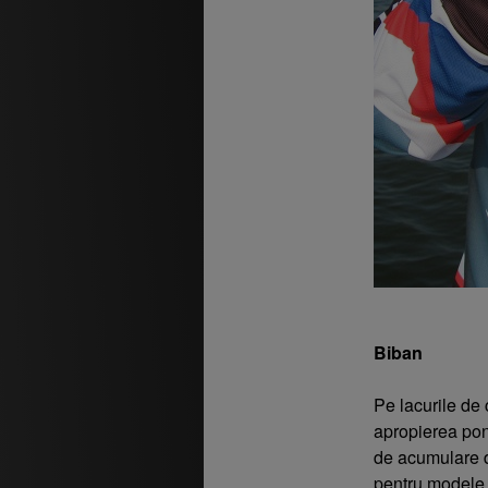
Biban
Pe lacurile de 
apropierea pont
de acumulare d
pentru modele 