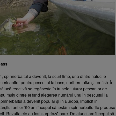
bass
1, spinnerbaitul a devenit, la scurt timp, una dintre nălucile
mericanilor pentru pescuitul la bass, northern pike și redfish. În
lucă reactivă se regăsește în trusele tuturor pescarilor de
tru mulți dintre ei fiind alegerea numărul unu în pescuitul la
spinnerbaitul a devenit popular și în Europa, implicit în
ârșitul anilor ’90 am început să testăm spinnerbaiturile produse
ti. Rezultatele au fost surprinzătoare. De atunci am început să