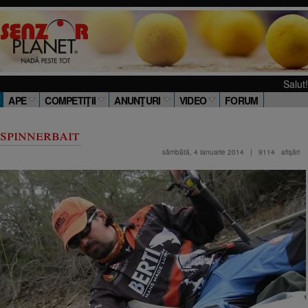
Salut! Stiu ca si 
APE
COMPETIŢII
ANUNŢURI
VIDEO
FORUM
 spinnerbait
sâmbătă, 4 ianuarie 2014
|
9114
afişări