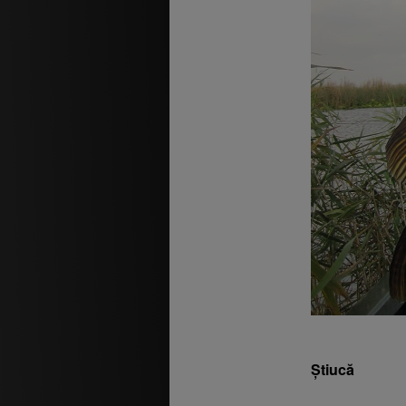
Știucă