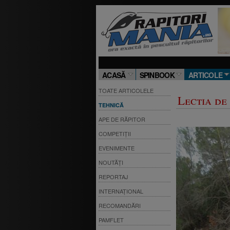
ACASĂ
SPINBOOK
ARTICOLE
TOATE ARTICOLELE
Lectia de
TEHNICĂ
APE DE RĂPITOR
COMPETIȚII
EVENIMENTE
NOUTĂȚI
REPORTAJ
INTERNAȚIONAL
RECOMANDĂRI
PAMFLET