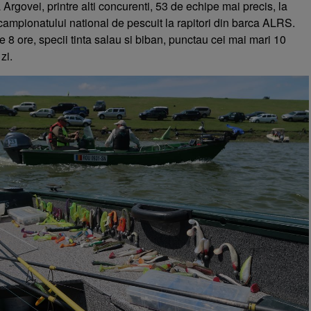
rgovei, printre alti concurenti, 53 de echipe mai precis, la
campionatului national de pescuit la rapitori din barca ALRS.
8 ore, specii tinta salau si biban, punctau cei mai mari 10
zi.