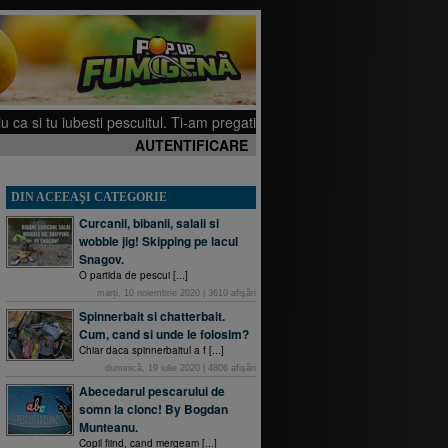
iubesti pescuitul. Ti-am pregatit cateva filmulete pe canalul meu de YouTu
AUTENTIFICARE
DIN ACEEAŞI CATEGORIE
Curcanii, bibanii, salaii si
wobble jig! Skipping pe lacul
Snagov.
O partida de pescui [...]
marți, 10 noiembrie 2020
|
3610
afişări
Spinnerbait si chatterbait.
Cum, cand si unde le folosim?
Chiar daca spinnerbaitul a f [...]
duminică, 19 iulie 2020
|
4806
afişări
Abecedarul pescarului de
somn la clonc! By Bogdan
Munteanu.
Copil fiind, cand mergeam [...]