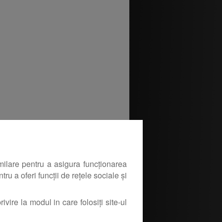
milare pentru a asigura funcționarea
ru a oferi funcții de rețele sociale și
ivire la modul in care folosiți site-ul