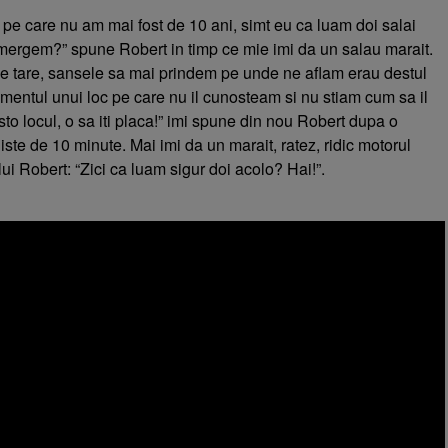
 pe care nu am mai fost de 10 ani, simt eu ca luam doi salai
 mergem?” spune Robert in timp ce mie imi da un salau marait.
 tare, sansele sa mai prindem pe unde ne aflam erau destul
imentul unui loc pe care nu il cunosteam si nu stiam cum sa il
to locul, o sa iti placa!” imi spune din nou Robert dupa o
iste de 10 minute. Mai imi da un marait, ratez, ridic motorul
c lui Robert: “Zici ca luam sigur doi acolo? Hai!”.