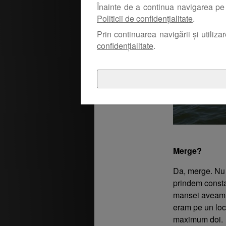
Înainte de a continua navigarea pe 
Politicii de confidențialitate
.
Prin continuarea navigării și utiliza
confidențialitate
.
Merge?
Da, merge. Nu 
prindem constan
mansei aveam ce
eram pe un loc
maximum doi.