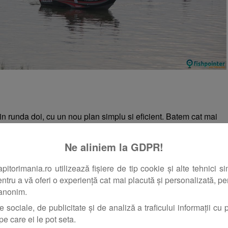
 in runda doi, cu un nou plan simplu si eficient. Batem cat mai
epescuite, avem nevoie de pesti activi sa intoarcem ce mai
ltat. Pornim cu incredere, Robert spune “Azi facem cei 10
Ne aliniem la GDPR!
completez “Luam mansa si iesim in primii zece!”.
orimania.ro utilizează fișiere de tip cookie și alte tehnici si
pentru a vă oferi o experiență cat mai placută și personalizată, pent
 anonim.
e sociale, de publicitate și de analiză a traficului informații cu pr
pe care ei le pot seta.