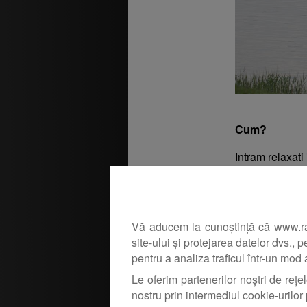
Cum?
Intram relaxati
multe locuri n
putem din rezu
salai”, iar eu 
Vă aducem la cunoștință că www.rapit
site-ului și protejarea datelor dvs., 
pentru a analiza traficul într-un mod
Le oferim partenerilor noștri de rețel
nostru prin intermediul cookie-urilor 