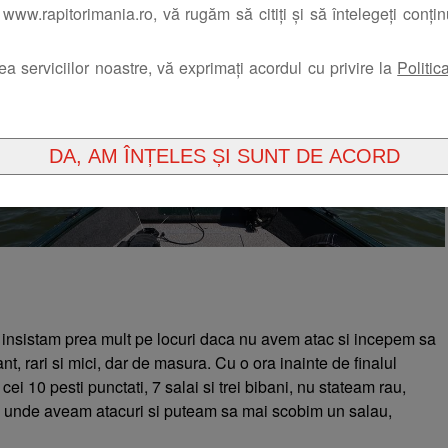
www.rapitorimania.ro, vă rugăm să citiți și să întelegeți conți
rea serviciilor noastre, vă exprimați acordul cu privire la
Politic
insistam prea mult pe locuri daca nu avem atac si incepem sa
t, rari si mici, dar de masura. Cu o ora inainte de finalul
i 10 pesti punctati, 7 salai si trei bibani, nu stateam rau,
 unde aveam atacuri si puteam sa mai scobim un salau,