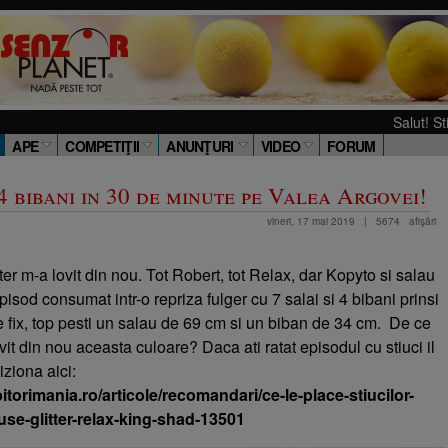
Salut! Stiu ca si tu 
APE
COMPETIŢII
ANUNŢURI
VIDEO
FORUM
 4 bibani in 30 de minute pe Valea Argovei!
vineri, 17 mai 2019
|
5674
afişări
ter m-a lovit din nou. Tot Robert, tot Relax, dar Kopyto si salau
pisod consumat intr-o repriza fulger cu 7 salai si 4 bibani prinsi
 fix, top pesti un salau de 69 cm si un biban de 34 cm.
De ce
it din nou aceasta culoare? Daca ati ratat episodul cu stiuci il
viziona aici:
itorimania.ro/articole/recomandari/ce-le-place-stiucilor-
use-glitter-relax-king-shad-13501