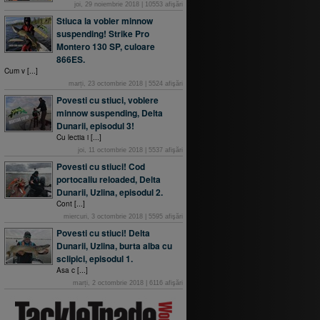
joi, 29 noiembrie 2018
|
10553
afişări
Stiuca la vobler minnow
suspending! Strike Pro
Montero 130 SP, culoare
866ES.
Cum v [...]
marți, 23 octombrie 2018
|
5524
afişări
Povesti cu stiuci, voblere
minnow suspending, Delta
Dunarii, episodul 3!
Cu lectia i [...]
joi, 11 octombrie 2018
|
5537
afişări
Povesti cu stiuci! Cod
portocaliu reloaded, Delta
Dunarii, Uzlina, episodul 2.
Cont [...]
miercuri, 3 octombrie 2018
|
5595
afişări
Povesti cu stiuci! Delta
Dunarii, Uzlina, burta alba cu
sclipici, episodul 1.
Asa c [...]
marți, 2 octombrie 2018
|
6116
afişări