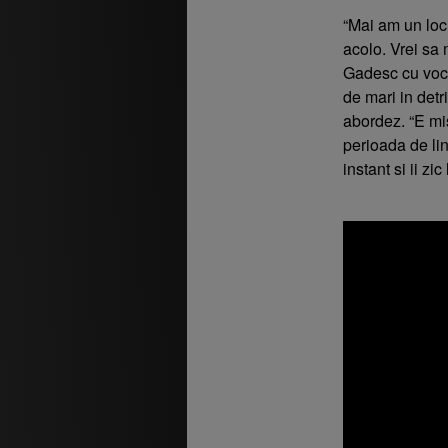
“Mai am un loc
acolo. Vrei sa
Gadesc cu voce
de mari in detr
abordez. “E mis
perioada de lin
instant si ii zi