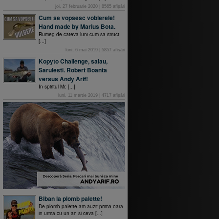
joi, 27 februarie 2020
|
8565
afişări
Cum se vopsesc voblerele!
Hand made by Marius Bota.
Rumeg de cateva luni cum sa struct
[...]
luni, 6 mai 2019
|
5857
afişări
Kopyto Challenge, salau,
Sarulesti. Robert Boanta
versus Andy Arif!
In spiritul Mr. [...]
luni, 11 martie 2019
|
4717
afişări
Biban la plomb palette!
De plomb palette am auzit prima oara
in urma cu un an si ceva [...]