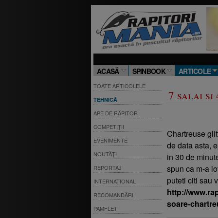
ACASĂ
SPINBOOK
ARTICOLE
TOATE ARTICOLELE
7 salai si
TEHNICĂ
APE DE RĂPITOR
COMPETIȚII
Chartreuse glit
EVENIMENTE
de data asta, e
NOUTĂȚI
in 30 de minute
spun ca m-a lov
REPORTAJ
puteti citi sau 
INTERNAȚIONAL
http://www.rap
RECOMANDĂRI
soare-chartre
PAMFLET