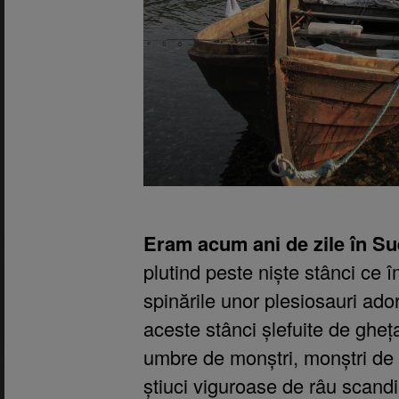
Eram acum ani de zile în Su
plutind peste niște stânci ce 
spinările unor plesiosauri adorm
aceste stânci șlefuite de ghe
umbre de monștri, monștri de
știuci viguroase de râu scand