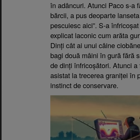
în adâncuri. Atunci Paco s-a 
bărcii, a pus deoparte lanseta
pescuiesc aici”. S-a înfricoșat
explicat laconic cum arăta gur
Dinți cât ai unui câine ciobăn
bagi două mâini în gură fără s
de dinți înfricoșători. Atunci 
asistat la trecerea graniței în 
instinct de conservare.