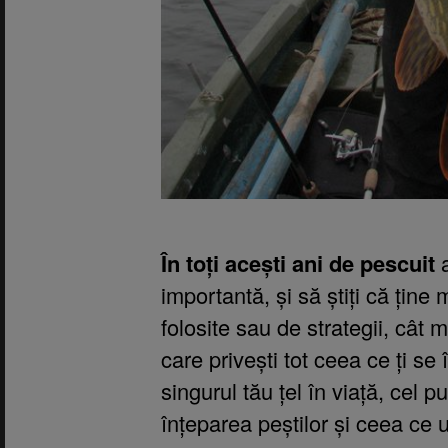
În toți acești ani de pescuit
a
importantă, și să știți că ține 
folosite sau de strategii, cât 
care privești tot ceea ce ți se
singurul tău țel în viață, cel p
înțeparea peștilor și ceea c