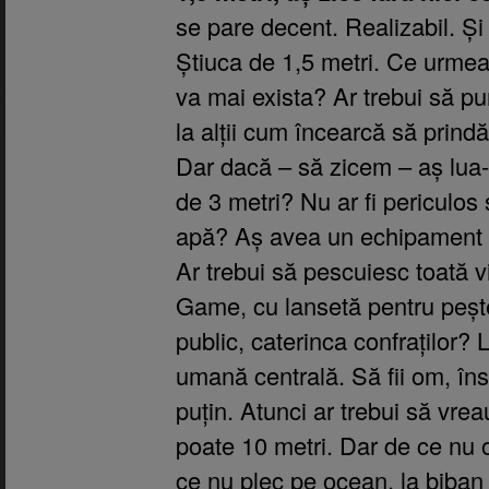
se pare decent. Realizabil. Și
Știuca de 1,5 metri. Ce urmea
va mai exista? Ar trebui să pu
la alții cum încearcă să prindă 
Dar dacă – să zicem – aș lua-
de 3 metri? Nu ar fi periculos 
apă? Aș avea un echipament 
Ar trebui să pescuiesc toată 
Game, cu lansetă pentru peșt
public, caterinca confraților?
umană centrală. Să fii om, în
puțin. Atunci ar trebui să vrea
poate 10 metri. Dar de ce nu 
ce nu plec pe ocean, la biban