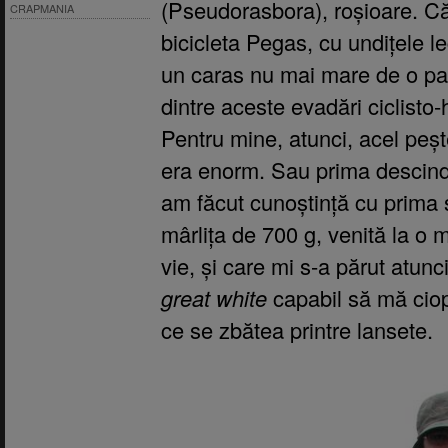
(Pseudorasbora), roșioare. Căl
CRAPMANIA
bicicleta Pegas, cu undițele l
un caras nu mai mare de o pa
dintre aceste evadări ciclisto-h
Pentru mine, atunci, acel peș
era enorm. Sau prima descind
am făcut cunoștință cu prima 
mârlița de 700 g, venită la o 
vie, și care mi s-a părut atunc
great white
capabil să mă ciop
ce se zbătea printre lansete.