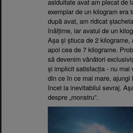
asiduitate avat am plecat de l
exemplar de un kilogram era tr
după avat, am ridicat ștachet
înălțime, iar avatul de un kilo
Așa și știuca de 2 kilograme,
apoi cea de 7 kilograme. Pro
să devenim vânători exclusivișt
și implicit satisfacția - nu mai
din ce în ce mai mare, ajungi 
încet la inevitabilul sevraj. A
despre „monstru”.