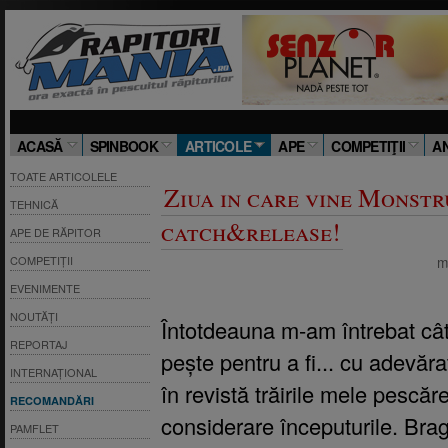
ACASĂ
SPINBOOK
ARTICOLE
APE
COMPETIŢII
A
TOATE ARTICOLELE
Ziua in care vine Monstr
TEHNICĂ
catch&release!
APE DE RĂPITOR
m
COMPETIȚII
EVENIMENTE
NOUTĂȚI
Întotdeauna m-am întrebat cât
REPORTAJ
pește pentru a fi... cu adevăr
INTERNAȚIONAL
în revistă trăirile mele pescăre
RECOMANDĂRI
considerare începuturile. Brag
PAMFLET