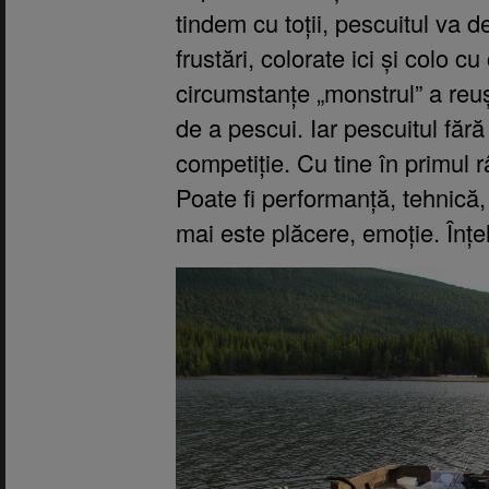
tindem cu toții, pescuitul va d
frustări, colorate ici și colo c
circumstanțe „
monstrul”
a reu
de a pescui. Iar pescuitul fără
competiție. Cu tine în primul râ
Poate fi performanță, tehnică, 
mai este plăcere, emoție. Înțe