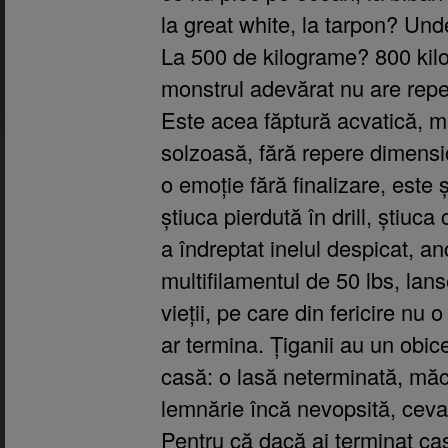
la great white, la tarpon? Un
La 500 de kilograme? 800 kil
monstrul adevărat nu are rep
Este acea făptură acvatică, m
solzoasă, fără repere dimensio
o emoție fără finalizare, este ș
știuca pierdută în drill, știuca
a îndreptat inelul despicat, an
multifilamentul de 50 lbs, lan
vieții, pe care din fericire nu 
ar termina. Țiganii au un obice
casă: o lasă neterminată, măca
lemnărie încă nevopsită, ceva,
Pentru că dacă ai terminat cas