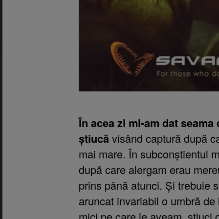
În acea zi mi-am dat seama c
știucă
visând captură după cap
mai mare. În subconștientul me
după care alergam erau mereu
prins până atunci. Și trebuie 
aruncat invariabil o umbră de 
mici pe care le aveam, știuci c