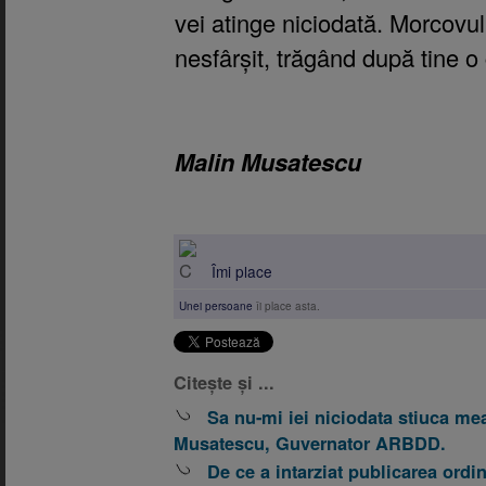
vei atinge niciodată. Morcovu
nesfârșit, trăgând după tine o 
Malin Musatescu
Îmi place
Unei persoane
îi place asta.
Citește și ...
Sa nu-mi iei niciodata stiuca me
Musatescu, Guvernator ARBDD.
De ce a intarziat publicarea ordi