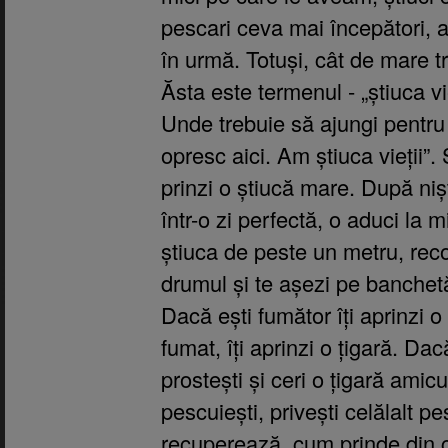
pescari ceva mai începători, 
în urmă. Totuși, cât de mare tr
Ăsta este termenul - „ș
tiuca vi
Unde trebuie să ajungi pentru 
opresc aici. Am știuca vieții”.
prinzi o știucă mare. După niș
într-o zi perfectă, o aduci la 
știuca de peste un metru, recor
drumul și te așezi pe banchetă
Dacă ești fumător îți aprinzi o
fumat, îți aprinzi o țigară. Dac
prostești și ceri o țigară amic
pescuiești, privești celălalt 
recuperează, cum prinde din c