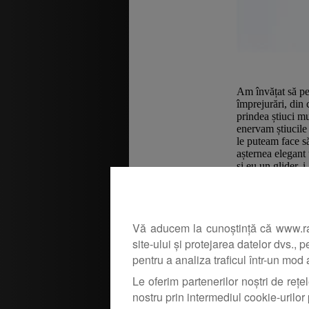
Am învățat să pe
împrejurări, din
prindea știuci m
enervam știucile
le puteam face să
așternea elegant 
si eu un glider, 
din buze. După câ
forma. De aici, 
Vă aducem la cunoștință că www.rapit
site-ului și protejarea datelor dvs., 
pentru a analiza traficul într-un mod
Le oferim partenerilor noștri de rețel
nostru prin intermediul cookie-urilor 