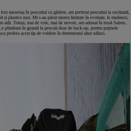
ost meseriaș în pescuitul cu glidere, am preferat pescuitul la oscilantă,
it și plastice moi. Mi s-au părut mereu limitate în evoluție, le mulinezi,
cam atât. Totuși, mai de voie, mai de nevoie, am adunat în trusă Salmo,
e plimbam în geantă la pescuit doar de back-up, pentru puținele
iuca prefera acest tip de voblere în detrimentul altor năluci.