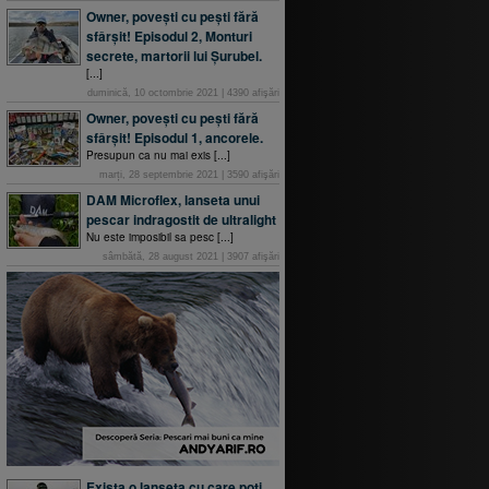
Owner, povești cu pești fără
sfârșit! Episodul 2, Monturi
secrete, martorii lui Șurubel.
[...]
duminică, 10 octombrie 2021
|
4390
afişări
Owner, povești cu pești fără
sfârșit! Episodul 1, ancorele.
Presupun ca nu mai exis [...]
marți, 28 septembrie 2021
|
3590
afişări
DAM Microflex, lanseta unui
pescar indragostit de ultralight
Nu este imposibil sa pesc [...]
sâmbătă, 28 august 2021
|
3907
afişări
Exista o lanseta cu care poti