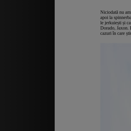
Niciodată nu am f
apoi la spinnerba
le jerkuiești și 
Dorado, Jaxon. L
cazuri în care șt