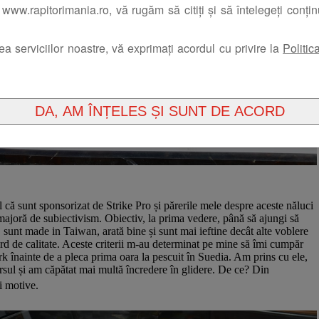
www.rapitorimania.ro, vă rugăm să citiți și să întelegeți conți
rea serviciilor noastre, vă exprimați acordul cu privire la
Politic
 că sunt sponsorizat de Strike Pro și părerile mele despre aceste năluci
majoră de subiectivism. Obiectiv, la prima vedere, până să ajungi să
, sunt made in Taiwan, arată bine și sunt mai ieftine decât alte voblere
rd de calitate. Aceste criterii m-au determinat pe mine să îmi cumpăr
k înainte de a pleca prima oara la pescuit în Suedia. Am prins cu ele,
rsul și am căpătat mai multă încredere în glidere. De ce? Din
i motive.