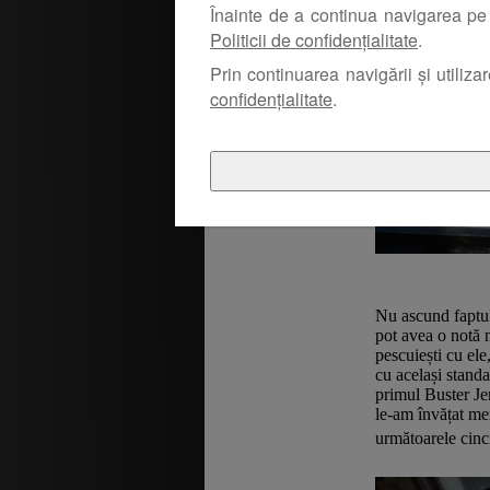
Înainte de a continua navigarea pe 
Politicii de confidențialitate
.
Prin continuarea navigării și utiliza
confidențialitate
.
Nu ascund faptul
pot avea o notă 
pescuiești cu ele
cu același standa
primul Buster Jer
le-am învățat me
următoarele cinc