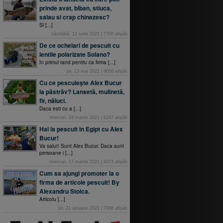
prinde avat, biban, stiuca,
salau si crap chinezesc?
Si [...]
sâmbătă, 12 iunie 2021
|
7700
afişări
De ce ochelari de pescuit cu
lentile polarizate Solano?
In primul rand pentru ca firma [...]
joi, 13 mai 2021
|
4056
afişări
Cu ce pescuieşte Alex Bucur
la păstrăv? Lansetă, mulinetă,
fir, năluci.
Daca esti cu a [...]
miercuri, 24 martie 2021
|
9247
afişări
Hai la pescuit in Egipt cu Alex
Bucur!
Va salut! Sunt Alex Bucur. Daca sunt
persoane i [...]
miercuri, 17 martie 2021
|
4373
afişări
Cum sa ajungi promoter la o
firma de articole pescuit! By
Alexandru Stoica.
Articolu [...]
joi, 21 ianuarie 2021
|
7988
afişări