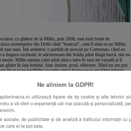
scuiesc cu glidere de la Mălin, prin 2008, mai mult forțat de
 cauza momentelor din Delt
ă când
“
bunicul”, cum îl alint eu pe Mălin,
ult mai mari. Îmi amintesc o partidă de pescuit pe Cormoran, când eu
 cu lingura oscilantă, le ademeneam din brădiș până lângă barcă, dar nu
 muște. Mălin aștepta calm până știuca intra în raza lui vizuală și îi
un glider în fața botului. Atac instant, poză, eliberare. Până nu am pus
i-am făcut poze lui Mălin cu patru știuci frumoase și am bătut mărunt
țiva ani am descoperit Buster Jerk, un glider la care inițial mi-a plăcut
pescuitul cu glidere a început să prindă pentru mine noi valențe.
Ne aliniem la GDPR!
orimania.ro utilizează fișiere de tip cookie și alte tehnici si
pentru a vă oferi o experiență cat mai placută și personalizată, pent
 anonim.
e sociale, de publicitate și de analiză a traficului informații cu pr
pe care ei le pot seta.