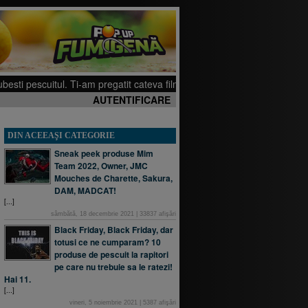
 pescuitul. Ti-am pregatit cateva filmulete pe canalul meu de YouTube, sper
AUTENTIFICARE
DIN ACEEAŞI CATEGORIE
Sneak peek produse Mim
Team 2022, Owner, JMC
Mouches de Charette, Sakura,
DAM, MADCAT!
[...]
sâmbătă, 18 decembrie 2021
|
33837
afişări
Black Friday, Black Friday, dar
totusi ce ne cumparam? 10
produse de pescuit la rapitori
pe care nu trebuie sa le ratezi!
Hai 11.
[...]
vineri, 5 noiembrie 2021
|
5387
afişări