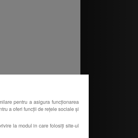
milare pentru a asigura funcționarea
ru a oferi funcții de rețele sociale și
ivire la modul in care folosiți site-ul