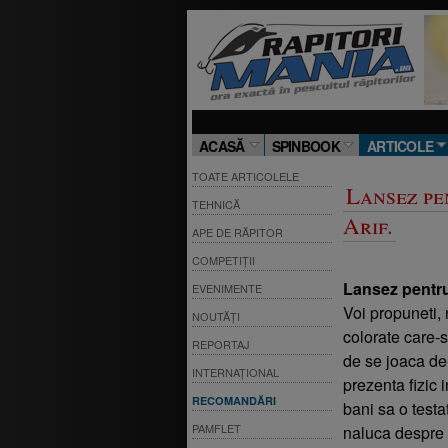
ACASĂ
SPINBOOK
ARTICOLE
TOATE ARTICOLELE
Lansez pe
TEHNICĂ
Arif.
APE DE RĂPITOR
COMPETIȚII
Lansez pentru
EVENIMENTE
Voi propuneti, 
NOUTĂȚI
colorate care-s
REPORTAJ
de se joaca de
INTERNAȚIONAL
prezenta fizic 
RECOMANDĂRI
bani sa o testa
PAMFLET
naluca despre c