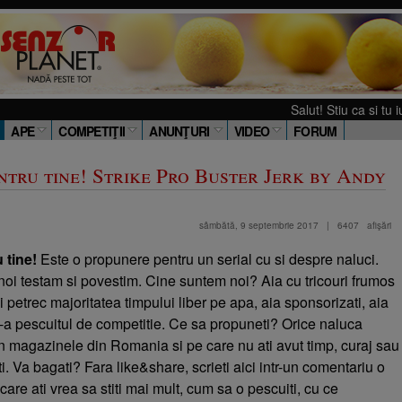
Salut! Stiu ca si tu iubesti
APE
COMPETIŢII
ANUNŢURI
VIDEO
FORUM
ntru tine! Strike Pro Buster Jerk by Andy
sâmbătă, 9 septembrie 2017
|
6407
afişări
 tine!
Este o propunere pentru un serial cu si despre naluci.
noi testam si povestim. Cine suntem noi? Aia cu tricouri frumos
i petrec majoritatea timpului liber pe apa, aia sponsorizati, aia
-a pescuitul de competitie. Ce sa propuneti? Orice naluca
in magazinele din Romania si pe care nu ati avut timp, curaj sau
ti. Va bagati? Fara like&share, scrieti aici intr-un comentariu o
are ati vrea sa stiti mai mult, cum sa o pescuiti, cu ce