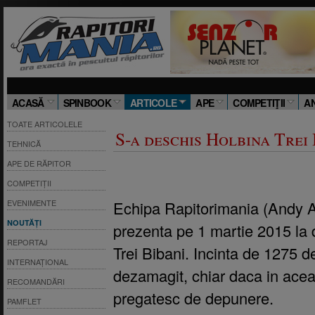
ACASĂ
SPINBOOK
ARTICOLE
APE
COMPETIŢII
A
TOATE ARTICOLELE
S-a deschis Holbina Trei 
TEHNICĂ
APE DE RĂPITOR
COMPETIȚII
Echipa Rapitorimania (Andy A
EVENIMENTE
NOUTĂȚI
prezenta pe 1 martie 2015 la 
REPORTAJ
Trei Bibani. Incinta de 1275 d
INTERNAȚIONAL
dezamagit, chiar daca in acea
RECOMANDĂRI
pregatesc de depunere.
PAMFLET