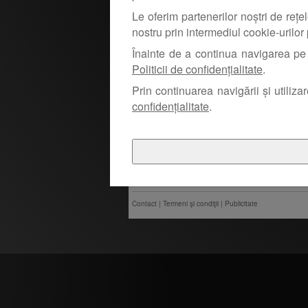
Le oferim partenerilor noștri de rețel
Mesaj:
nostru prin intermediul cookie-urilor 
Înainte de a continua navigarea pe 
Politicii de confidențialitate
.
Prin continuarea navigării și utiliza
confidențialitate
.
Contact
|
Termeni şi condiţii
|
Publicitate