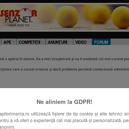
APE
COMPETIŢII
ANUNŢURI
VIDEO
FORUM
ă a apărut în sistem. Ea a fost înregistrată şi va fi analizată cât mai curând pos
cţiunea care a cauzat eroarea şi dacă problema persistă contactează administr
tratorul:
Ne aliniem la GDPR!
orimania.ro utilizează fișiere de tip cookie și alte tehnici si
pentru a vă oferi o experiență cat mai placută și personalizată, pent
 anonim.