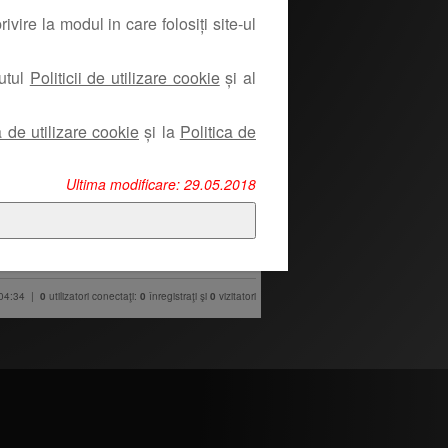
ivire la modul in care folosiți site-ul
nutul
Politicii de utilizare cookie
și al
a de utilizare cookie
și la
Politica de
Ultima modificare: 29.05.2018
 04:34 |
0
utilizatori conectaţi:
0
înregistraţi şi
0
vizitatori