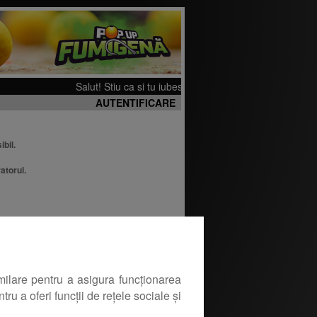
Salut! Stiu ca si tu iubesti pescuitul. Ti-am pregatit cate
AUTENTIFICARE
ibil.
atorul.
milare pentru a asigura funcționarea
ru a oferi funcții de rețele sociale și