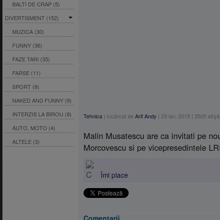
BALTI DE CRAP (5)
DIVERTISMENT (152)
MUZICA (30)
FUNNY (36)
FAZE TARI (35)
FARSE (11)
SPORT (9)
NAKED AND FUNNY (9)
INTERZIS LA BIROU (8)
Tehnica
|
încărcat de
Arif Andy
|
23 ian. 2015
|
3505
afişă
AUTO, MOTO (4)
Malin Musatescu are ca invitati pe n
ALTELE (3)
Morcovescu si pe vicepresedintele LR
Îmi place
Comentarii