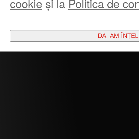
cookie
și la
Politica de con