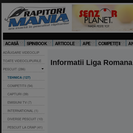
ACASĂ
SPINBOOK
ARTICOLE
APE
COMPETIŢII
A
ADĂUGARE VIDEOCLIP
TOATE VIDEOCLIPURILE
Informatii Liga Romana
PESCUIT (286)
TEHNICA (127)
COMPETITII (54)
CAPTURI (39)
EMISIUNI TV (7)
INTERNATIONAL (1)
DIVERSE PESCUIT (10)
PESCUIT LA CRAP (41)