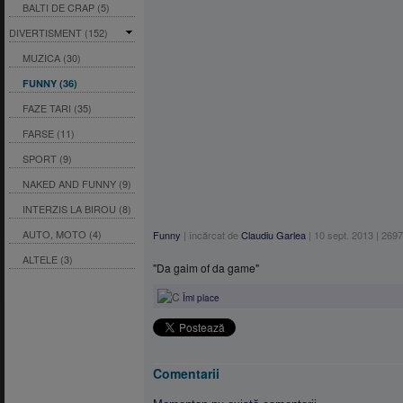
BALTI DE CRAP (5)
DIVERTISMENT (152)
MUZICA (30)
FUNNY (36)
FAZE TARI (35)
FARSE (11)
SPORT (9)
NAKED AND FUNNY (9)
INTERZIS LA BIROU (8)
AUTO, MOTO (4)
Funny
|
încărcat de
Claudiu Garlea
|
10 sept. 2013
|
2697
ALTELE (3)
"Da gaim of da game"
Îmi place
Comentarii