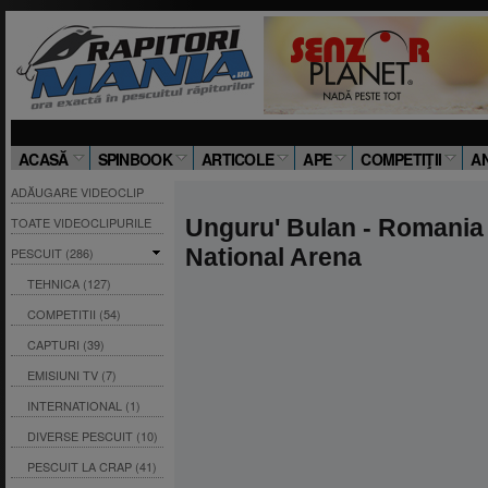
ACASĂ
SPINBOOK
ARTICOLE
APE
COMPETIŢII
A
ADĂUGARE VIDEOCLIP
TOATE VIDEOCLIPURILE
Unguru' Bulan - Romania 
National Arena
PESCUIT (286)
TEHNICA (127)
COMPETITII (54)
CAPTURI (39)
EMISIUNI TV (7)
INTERNATIONAL (1)
DIVERSE PESCUIT (10)
PESCUIT LA CRAP (41)