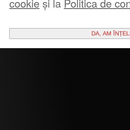
cookie
și la
Politica de con