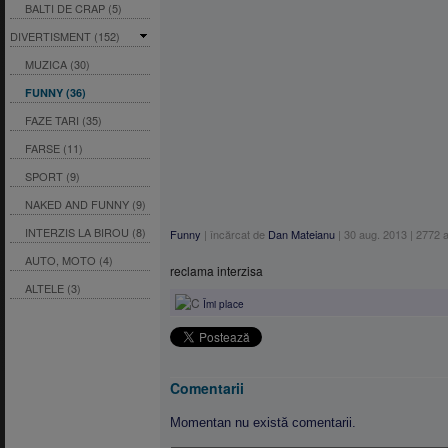
BALTI DE CRAP (5)
DIVERTISMENT (152)
MUZICA (30)
FUNNY (36)
FAZE TARI (35)
FARSE (11)
SPORT (9)
NAKED AND FUNNY (9)
INTERZIS LA BIROU (8)
Funny
|
încărcat de
Dan Mateianu
|
30 aug. 2013
|
2772
a
AUTO, MOTO (4)
reclama interzisa
ALTELE (3)
Îmi place
Comentarii
Momentan nu există comentarii.