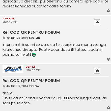
aplicatia.. o deschizi, pui telefonul cu camera spre cod si te
redirectioneaza automat catre forum.
Viorel M
Site Admin
Re: COD QR PENTRU FORUM
M
Joi Ian 09, 2014 3:03 pm
e
s
Interesant, insa mi se pare ca te scarpini cu mana stanga
a
la urechea dreapta. Poate doar daca iti tatuezi codul in
j
palma sa fie util
Dan M
Site Admin
Re: COD QR PENTRU FORUM
M
Joi Ian 09, 2014 4:21 pm
e
s
asa e.
a
E bun atunci cand e vorba de url-uri foarte lungi si greu de
j
scris pe telefon.