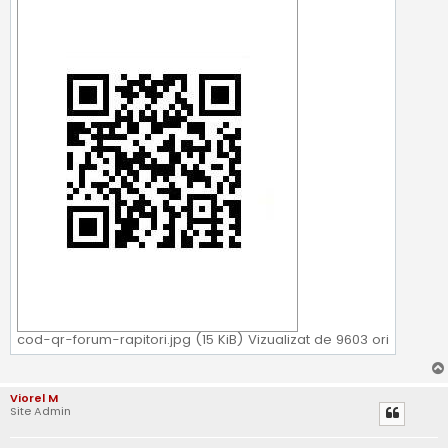
cod-qr-forum-rapitori.jpg (15 KiB) Vizualizat de 9603 ori
Viorel M
Site Admin