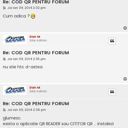
Re: COD QR PENTRU FORUM
M
Joi Ian 09, 2014 2:32 pm
e
s
Cum adica ?
a
j
Dan M
Site Admin
Re: COD QR PENTRU FORUM
M
Joi Ian 09, 2014 2:35 pm
e
s
nu stie htc d-astea
a
j
Dan M
Site Admin
Re: COD QR PENTRU FORUM
M
Joi Ian 09, 2014 2:36 pm
e
s
glumesc.
a
exista o aplicatie QR READER sau CITITOR QR ... instalezi
j