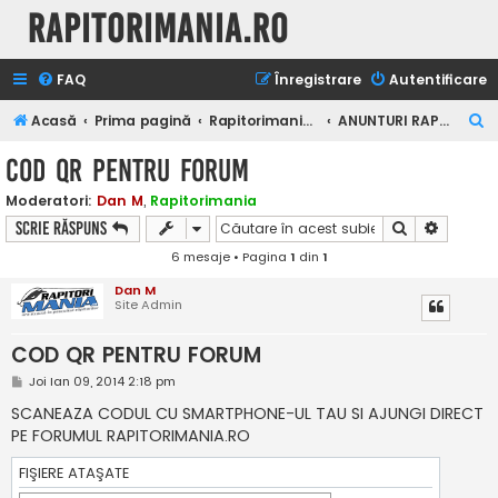
Rapitorimania.ro
FAQ
Înregistrare
Autentificare
C
Acasă
Prima pagină
Rapitorimania.ro
ANUNTURI RAPITORIMANIA.RO
ă
COD QR PENTRU FORUM
u
Moderatori:
Dan M
,
Rapitorimania
t
Căutare
Căutare
Scrie răspuns
a
6 mesaje • Pagina
1
din
1
r
Dan M
e
Site Admin
COD QR PENTRU FORUM
M
Joi Ian 09, 2014 2:18 pm
e
s
SCANEAZA CODUL CU SMARTPHONE-UL TAU SI AJUNGI DIRECT
a
PE FORUMUL RAPITORIMANIA.RO
j
FIŞIERE ATAŞATE