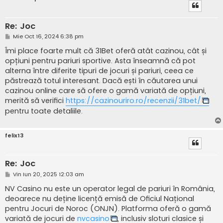
Re: Joc
M
Mie Oct 16, 2024 6:38 pm
e
s
Îmi place foarte mult că 31Bet oferă atât cazinou, cât și
a
opțiuni pentru pariuri sportive. Asta înseamnă că pot
j
alterna între diferite tipuri de jocuri și pariuri, ceea ce
păstrează totul interesant. Dacă ești în căutarea unui
cazinou online care să ofere o gamă variată de opțiuni,
merită să verifici
https://cazinouriro.ro/recenzii/31bet/
pentru toate detaliile.
felix13
Re: Joc
M
Vin Iun 20, 2025 12:03 am
e
s
NV Casino nu este un operator legal de pariuri în România,
a
deoarece nu deține licență emisă de Oficiul Național
j
pentru Jocuri de Noroc (ONJN). Platforma oferă o gamă
variată de jocuri de
nvcasino
, inclusiv sloturi clasice și