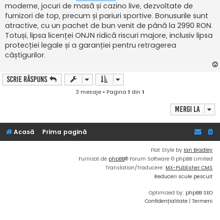
moderne, jocuri de masă și cazino live, dezvoltate de
furnizori de top, precum și pariuri sportive. Bonusurile sunt
atractive, cu un pachet de bun venit de până la 2990 RON.
Totuși, lipsa licenței ONJN ridică riscuri majore, inclusiv lipsa
protecției legale și a garanției pentru retragerea
câștigurilor.
Scrie răspuns
3 mesaje • Pagina
1
din
1
Mergi la
Acasă
Prima pagină
Flat Style by
Ian Bradley
Furnizat de
phpBB
® Forum Software © phpBB Limited
Translation/Traducere:
MX-Publisher CMS
Reduceri scule pescuit
Optimized by:
phpBB SEO
Confidențialitate
|
Termeni