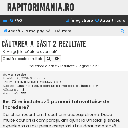
Rapitorimania.ro
FAQ
Înregistrare
Autentificare
C
Acasă
Prima pagină
Căutare
ă
Căutarea a găsit 2 rezultate
u
Mergeți la căutare avansată
t
Căutare
Căutare avansată
a
Căutarea a găsit 2 rezultate • Pagina
1
din
1
r
de
Valiktodor
e
Mie Mai 21, 2025 10:02 am
Forum:
ANUNTURI RAPITORIMANIA.RO
Subiect:
Cine instalează panouri fotovoltaice de încredere?
Răspunsuri:
2
Vizualizări:
991
Re: Cine instalează panouri fotovoltaice de
încredere?
Da, chiar recent am trecut prin aceeași dilemă. După
multe căutări și comparații, am ajuns la Unisolar și sincer,
experiența a fost peste așteptări. Ei nu doar montează