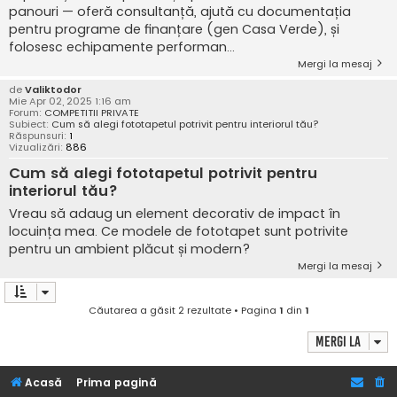
panouri — oferă consultanță, ajută cu documentația
pentru programe de finanțare (gen Casa Verde), și
folosesc echipamente performan...
Mergi la mesaj
de
Valiktodor
Mie Apr 02, 2025 1:16 am
Forum:
COMPETITII PRIVATE
Subiect:
Cum să alegi fototapetul potrivit pentru interiorul tău?
Răspunsuri:
1
Vizualizări:
886
Cum să alegi fototapetul potrivit pentru
interiorul tău?
Vreau să adaug un element decorativ de impact în
locuința mea. Ce modele de fototapet sunt potrivite
pentru un ambient plăcut și modern?
Mergi la mesaj
Căutarea a găsit 2 rezultate • Pagina
1
din
1
Mergi la
Acasă
Prima pagină