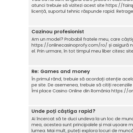
atunci trebuie să vizitezi acest site https://fai
licență, suportul tehnic răspunde rapid. Retrage
Cazinou profesionist
Am un model? Probabil fratele meu, care câști
https://onlinecasinoprofy.com/ro/ și asigură nu do
el. Prin urmare, în tot timpul meu liber citesc si
Re: Games and money
În primul rând, trebuie să acordați atenție ace
pe site. De asemenea, trebuie să citiți recenziil
Îmi place Casino Online din România https://onl
Unde poți câștiga rapid?
Ai încercat să te duci undeva la un loc de mun
mea, acestea sunt principalele și mai ușoare m
lumea. Mai mult, puteți explora locuri de muncă 