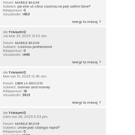
Forum:
MARELE BAZAR
Subiect:
pe site-ul cărui cazinou te poți odihni bine?
Răspunsuri:
0
Vizualizări:
1453
Mergi la mesaj
de
Trivium12
Joi Mar 23, 2023 12:52 am
Forum:
MARELE BAZAR
Subiect:
Cazinou profesionist
Răspunsuri:
0
Vizualizări:
1449
Mergi la mesaj
de
Trivium12
Mar Ian 31, 2023 12:45 am
Forum:
LIBER LA DISCUTII
Subiect:
Games and money
Răspunsuri:
16
Vizualizări:
3813
Mergi la mesaj
de
Trivium12
Sâm Ian 28, 2023 5:03 pm
Forum:
MARELE BAZAR
Subiect:
Unde poți câștiga rapid?
Răspunsuri:
0