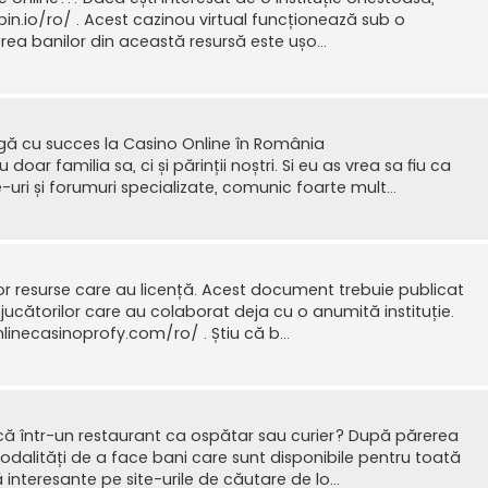
rspin.io/ro/ . Acest cazinou virtual funcționează sub o
rea banilor din această resursă este ușo...
gă cu succes la Casino Online în România
ar familia sa, ci și părinții noștri. Si eu as vrea sa fiu ca
te-uri și forumuri specializate, comunic foarte mult...
lor resurse care au licență. Acest document trebuie publicat
e jucătorilor care au colaborat deja cu o anumită instituție.
inecasinoprofy.com/ro/ . Știu că b...
că într-un restaurant ca ospătar sau curier? După părerea
odalități de a face bani care sunt disponibile pentru toată
interesante pe site-urile de căutare de lo...