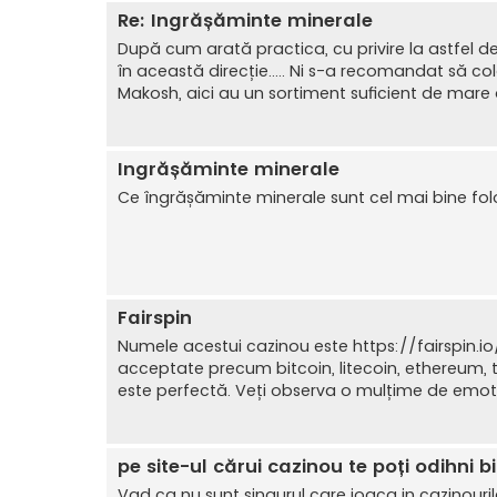
Re: Ingrășăminte minerale
După cum arată practica, cu privire la astfel de
în această direcție..... Ni s-a recomandat să
Makosh, aici au un sortiment suficient de mare d
Ingrășăminte minerale
Ce îngrășăminte minerale sunt cel mai bine folo
Fairspin
Numele acestui cazinou este https://fairspin.i
acceptate precum bitcoin, litecoin, ethereum, t
este perfectă. Veți observa o mulțime de emotic
pe site-ul cărui cazinou te poți odihni b
Vad ca nu sunt singurul care joaca in cazinouril