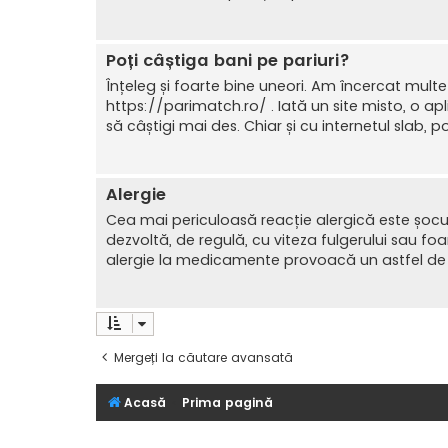
Poți câștiga bani pe pariuri?
Înțeleg și foarte bine uneori. Am încercat mult
https://parimatch.ro/ . Iată un site misto, o ap
să câștigi mai des. Chiar și cu internetul slab, pot
Alergie
Cea mai periculoasă reacție alergică este șocul
dezvoltă, de regulă, cu viteza fulgerului sau foa
alergie la medicamente provoacă un astfel de ș
Mergeți la căutare avansată
Acasă
Prima pagină