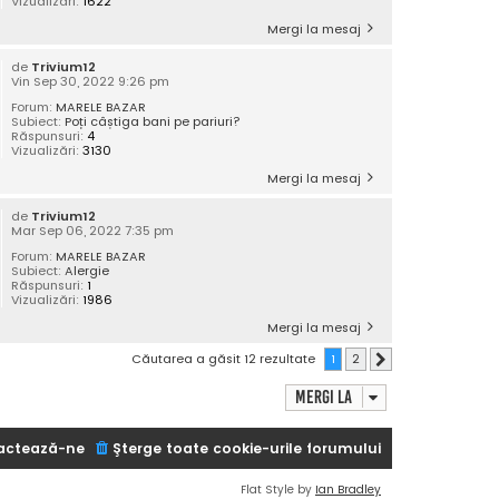
Vizualizări:
1622
Mergi la mesaj
de
Trivium12
Vin Sep 30, 2022 9:26 pm
Forum:
MARELE BAZAR
Subiect:
Poți câștiga bani pe pariuri?
Răspunsuri:
4
Vizualizări:
3130
Mergi la mesaj
de
Trivium12
Mar Sep 06, 2022 7:35 pm
Forum:
MARELE BAZAR
Subiect:
Alergie
Răspunsuri:
1
Vizualizări:
1986
Mergi la mesaj
Căutarea a găsit 12 rezultate
1
2
Următorul
Mergi la
actează-ne
Şterge toate cookie-urile forumului
Flat Style by
Ian Bradley