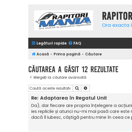
Rapito
Ora exacta i
Legături rapide
FAQ
Acasă
Prima pagină
Căutare
Căutarea a găsit 12 rezultate
Mergeți la căutare avansată
Căutare
Căutare avansată
Re: Adaptarea în Regatul Unit
Da), dar fiecare are propria înțelegere a acțiu
ies replicile și atunci nu-mi mai pasă care este
dacă îl iubesc, câștigă pentru mine în ceea ce pr