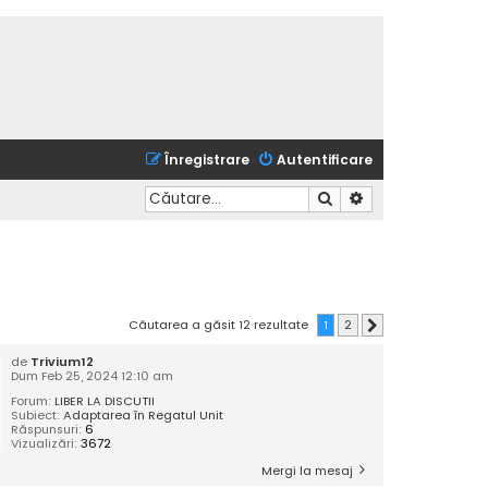
Înregistrare
Autentificare
Căutare
Căutare avansată
Căutarea a găsit 12 rezultate
1
2
Următorul
de
Trivium12
Dum Feb 25, 2024 12:10 am
Forum:
LIBER LA DISCUTII
Subiect:
Adaptarea în Regatul Unit
Răspunsuri:
6
Vizualizări:
3672
Mergi la mesaj