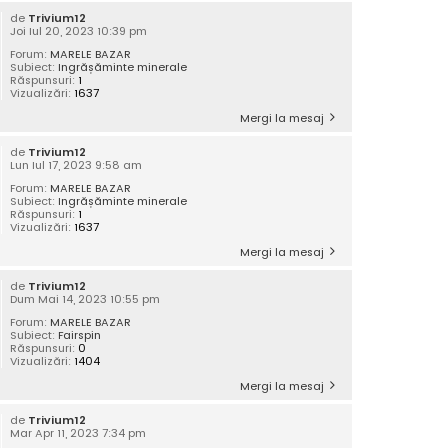
de
Trivium12
Joi Iul 20, 2023 10:39 pm
Forum:
MARELE BAZAR
Subiect:
Ingrășăminte minerale
Răspunsuri:
1
Vizualizări:
1637
Mergi la mesaj
de
Trivium12
Lun Iul 17, 2023 9:58 am
Forum:
MARELE BAZAR
Subiect:
Ingrășăminte minerale
Răspunsuri:
1
Vizualizări:
1637
Mergi la mesaj
de
Trivium12
Dum Mai 14, 2023 10:55 pm
Forum:
MARELE BAZAR
Subiect:
Fairspin
Răspunsuri:
0
Vizualizări:
1404
Mergi la mesaj
de
Trivium12
Mar Apr 11, 2023 7:34 pm