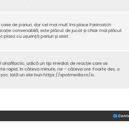
e case de pariuri, dar cel mai mult îmi place Parimatch
licație convenabilă, este plăcut de jucat și chiar mai plăcut
 plasa cu ușurință pariuri și asist...
 anafilactic, adică un tip imediat de reacție care se
rte rapid, în câteva minute, rar - câteva ore. Foarte des, o
oc. Iată un site bun https://spotmedia.ro/a...
Cont