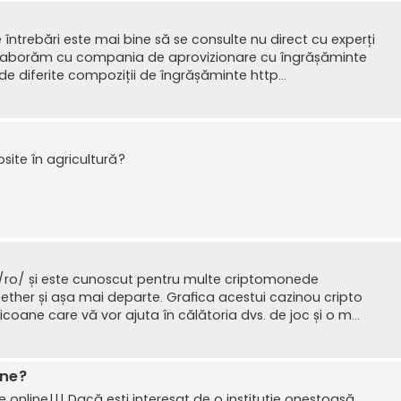
 întrebări este mai bine să se consulte nu direct cu experți
 colaborăm cu compania de aprovizionare cu îngrășăminte
e diferite compoziții de îngrășăminte http...
site în agricultură?
o/ro/ și este cunoscut pentru multe criptomonede
ether și așa mai departe. Grafica acestui cazinou cripto
oane care vă vor ajuta în călătoria dvs. de joc și o m...
ine?
e online!!! Dacă ești interesat de o instituție onestoasă,