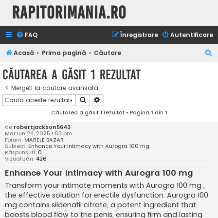
Rapitorimania.ro
FAQ
Înregistrare
Autentificare
C
Acasă
Prima pagină
Căutare
ă
Căutarea a găsit 1 rezultat
u
Mergeți la căutare avansată
t
Căutare
Căutare avansată
a
Căutarea a găsit 1 rezultat • Pagina
1
din
1
r
de
robertjackson5643
e
Mar Iun 24, 2025 1:53 pm
Forum:
MARELE BAZAR
Subiect:
Enhance Your Intimacy with Aurogra 100 mg
Răspunsuri:
0
Vizualizări:
426
Enhance Your Intimacy with Aurogra 100 mg
Transform your intimate moments with Aurogra 100 mg ,
the effective solution for erectile dysfunction. Aurogra 100
mg contains sildenafil citrate, a potent ingredient that
boosts blood flow to the penis, ensuring firm and lasting