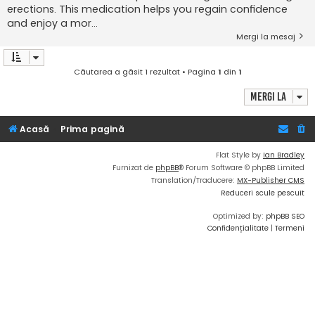
erections. This medication helps you regain confidence
and enjoy a mor...
Mergi la mesaj
Căutarea a găsit 1 rezultat • Pagina
1
din
1
Mergi la
Acasă
Prima pagină
Flat Style by
Ian Bradley
Furnizat de
phpBB
® Forum Software © phpBB Limited
Translation/Traducere:
MX-Publisher CMS
Reduceri scule pescuit
Optimized by:
phpBB SEO
Confidențialitate
|
Termeni