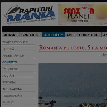
ACASĂ
SPINBOOK
ARTICOLE
APE
COMPETIŢII
A
TOATE ARTICOLELE
Romania pe locul 5 la mo
TEHNICĂ
mier
APE DE RĂPITOR
COMPETIȚII
EVENIMENTE
NOUTĂȚI
REPORTAJ
INTERNAȚIONAL
RECOMANDĂRI
PAMFLET