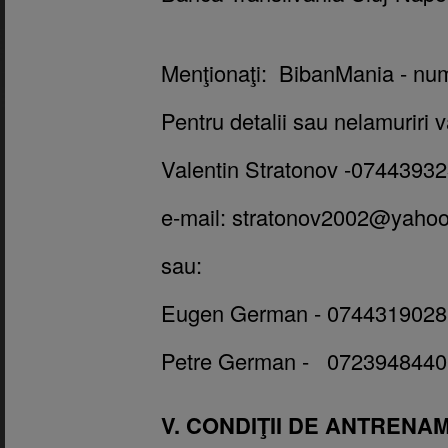
Menţionaţi: BibanMania - nume
Pentru detalii sau nelamuriri v
Valentin Stratonov -0744393
e-mail:
stratonov2002@yaho
sau:
Eugen German - 0744319028
Petre German -
0723948440
V. CONDIŢII DE ANTRENA