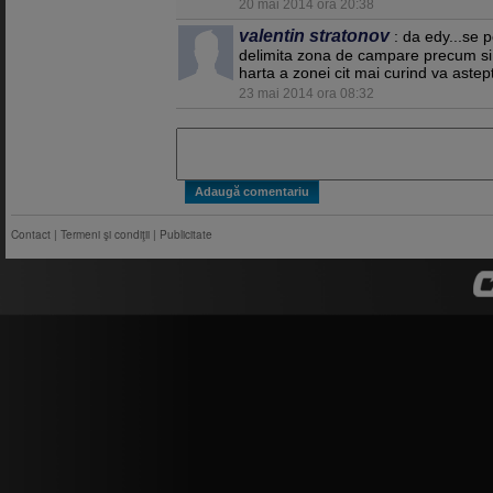
20 mai 2014 ora 20:38
valentin stratonov
: da edy...se p
delimita zona de campare precum si 
harta a zonei cit mai curind va aste
23 mai 2014 ora 08:32
Contact
|
Termeni şi condiţii
|
Publicitate