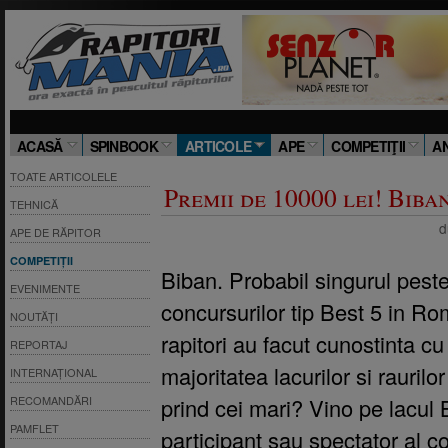
ACASĂ
SPINBOOK
ARTICOLE
APE
COMPETIŢII
A
TOATE ARTICOLELE
Premii de 10000 lei! Biba
TEHNICĂ
d
APE DE RĂPITOR
COMPETIȚII
Biban. Probabil singurul peste
EVENIMENTE
concursurilor tip Best 5 in Ro
NOUTĂȚI
rapitori au facut cunostinta cu 
REPORTAJ
majoritatea lacurilor si rauril
INTERNAȚIONAL
prind cei mari? Vino pe lacul 
RECOMANDĂRI
PAMFLET
participant sau spectator al 