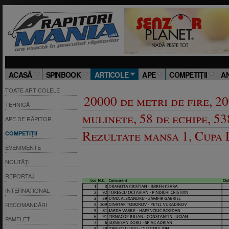
ACASĂ
SPINBOOK
ARTICOLE
APE
COMPETIŢII
A
TOATE ARTICOLELE
20000 de metri de fire, 2
TEHNICĂ
mulinete, 58 de echipe, 538
APE DE RĂPITOR
Rezultate mansa 1, Cupa 
COMPETIȚII
EVENIMENTE
NOUTĂȚI
REPORTAJ
INTERNAȚIONAL
RECOMANDĂRI
PAMFLET