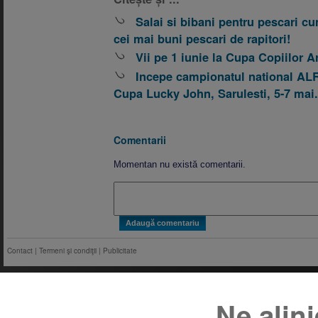
Salai si bibani pentru pescari c
cei mai buni pescari de rapitori!
Vii pe 1 iunie la Cupa Copiilor Ar
Incepe campionatul national ALRS
Cupa Lucky John, Sarulesti, 5-7 mai.
Comentarii
Momentan nu există comentarii.
Contact
|
Termeni şi condiţii
|
Publicitate
Ne alin