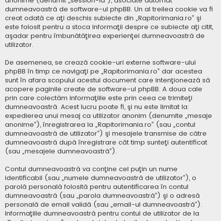
anonime (denumit „session-id”), asociate automat
dumneavoastră de software-ul phpBB. Un al treilea cookie va fi
creat odată ce aţi deschis subiecte din „Rapitorimania.ro” şi
este folosit pentru a stoca informaţii despre ce subiecte aţi citit,
aşadar pentru îmbunătăţirea experienţei dumneavoastră de
utilizator.
De asemenea, se crează cookie-uri externe software-ului
phpBB în timp ce navigaţi pe „Rapitorimania.ro” dar acestea
sunt în afara scopului acestui document care intenţionează să
acopere paginile create de software-ul phpBB. A doua cale
prin care colectăm informaţiile este prin ceea ce trimiteţi
dumneavoastră. Acest lucru poate fi, şi nu este limitat la:
expedierea unui mesaj ca utilizator anonim (denumite „mesaje
anonime”), înregistrarea la „Rapitorimania.ro” (sau „contul
dumneavoastră de utilizator”) şi mesajele transmise de către
dumneavoastră după înregistrare cât timp sunteţi autentificat
(sau „mesajele dumneavoastră”).
Contul dumneavoastră va conţine cel puţin un nume
identificabil (sau „numele dumneavoastră de utilizator”), o
parolă personală folosită pentru autentificarea în contul
dumneavoastră (sau „parola dumneavoastră”) şi o adresă
personală de email validă (sau „email-ul dumneavoastră”).
Informaţiile dumneavoastră pentru contul de utilizator de la