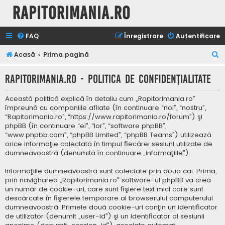
Rapitorimania.ro
FAQ
Înregistrare
Autentificare
C
Acasă
Prima pagină
ă
Rapitorimania.ro - Politica de confidenţialitate
u
t
Această politică explică în detaliu cum „Rapitorimania.ro”
a
împreună cu companiile afliate (în continuare “noi”, “nostru”,
“Rapitorimania.ro”, “https://www.rapitorimania.ro/forum”) şi
r
phpBB (în continuare “ei”, “lor”, “software phpBB”,
e
“www.phpbb.com”, “phpBB Limited”, “phpBB Teams”) utilizează
orice informaţie colectată în timpul fiecărei sesiuni utilizate de
dumneavoastră (denumită în continuare „informaţiile”).
Informaţiile dumneavoastră sunt colectate prin două căi. Prima,
prin navigharea „Rapitorimania.ro” software-ul phpBB va crea
un număr de cookie-uri, care sunt fişiere text mici care sunt
descărcate în fişierele temporare al browserului computerului
dumneavoastră. Primele două cookie-uri conţin un identificator
de utilizator (denumit „user-id”) şi un identificator al sesiunii