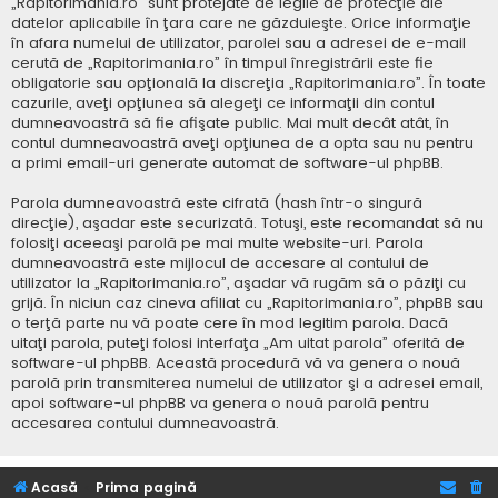
„Rapitorimania.ro” sunt protejate de legile de protecţie ale
datelor aplicabile în ţara care ne găzduieşte. Orice informaţie
în afara numelui de utilizator, parolei sau a adresei de e-mail
cerută de „Rapitorimania.ro” în timpul înregistrării este fie
obligatorie sau opţională la discreţia „Rapitorimania.ro”. În toate
cazurile, aveţi opţiunea să alegeţi ce informaţii din contul
dumneavoastră să fie afişate public. Mai mult decât atât, în
contul dumneavoastră aveţi opţiunea de a opta sau nu pentru
a primi email-uri generate automat de software-ul phpBB.
Parola dumneavoastră este cifrată (hash într-o singură
direcţie), aşadar este securizată. Totuşi, este recomandat să nu
folosiţi aceeaşi parolă pe mai multe website-uri. Parola
dumneavoastră este mijlocul de accesare al contului de
utilizator la „Rapitorimania.ro”, aşadar vă rugăm să o păziţi cu
grijă. În niciun caz cineva afiliat cu „Rapitorimania.ro”, phpBB sau
o terţă parte nu vă poate cere în mod legitim parola. Dacă
uitaţi parola, puteţi folosi interfaţa „Am uitat parola” oferită de
software-ul phpBB. Această procedură vă va genera o nouă
parolă prin transmiterea numelui de utilizator şi a adresei email,
apoi software-ul phpBB va genera o nouă parolă pentru
accesarea contului dumneavoastră.
Acasă
Prima pagină