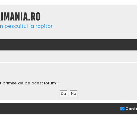
rimania.ro
n pescuitul la rapitor
lor primite de pe acest forum?
Cont