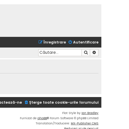
Înregistrare
Autentificare
Căutare
Căutare avansată
actează-ne
Şterge toate cookie-urile forumului
Flat Style by
Ian Bradley
Furnizat de
phpBB
® Forum Software © phpBB Limited
Translation/Traducere:
MX-Publisher CMS
Reduceri scule pescuit