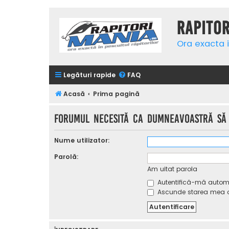
Rapito
Ora exacta i
Legături rapide
FAQ
Acasă
Prima pagină
Forumul necesită ca dumneavoastră să f
Nume utilizator:
Parolă:
Am uitat parola
Autentifică-mă automat
Ascunde starea mea on