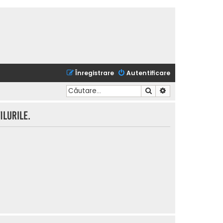
Înregistrare
Autentificare
Căutare
Căutare avansată
lurile.