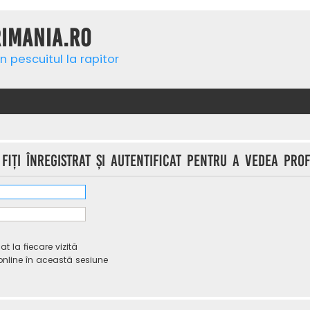
rimania.ro
n pescuitul la rapitor
iţi înregistrat şi autentificat pentru a vedea profi
 la fiecare vizită
line în această sesiune