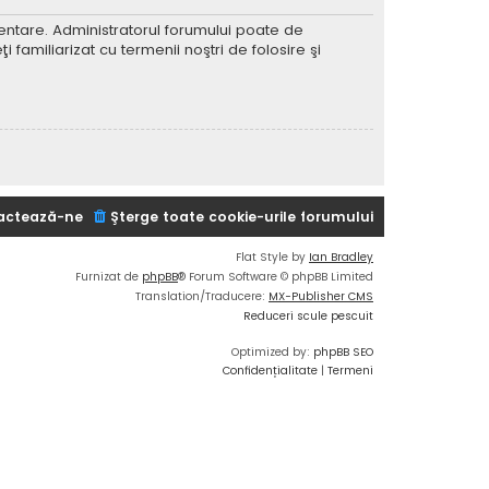
imentare. Administratorul forumului poate de
 familiarizat cu termenii noştri de folosire şi
actează-ne
Şterge toate cookie-urile forumului
Flat Style by
Ian Bradley
Furnizat de
phpBB
® Forum Software © phpBB Limited
Translation/Traducere:
MX-Publisher CMS
Reduceri scule pescuit
Optimized by:
phpBB SEO
Confidențialitate
|
Termeni