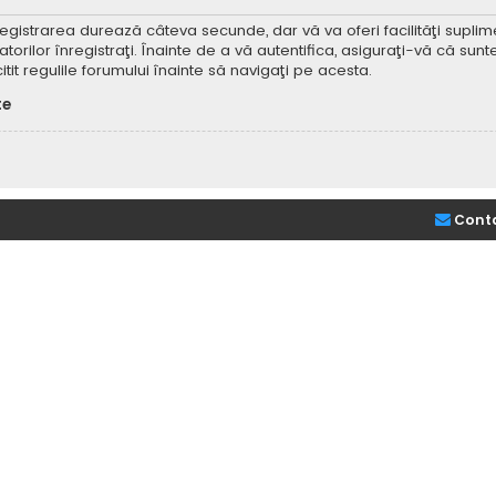
Înregistrarea durează câteva secunde, dar vă va oferi facilităţi supl
ilor înregistraţi. Înainte de a vă autentifica, asiguraţi-vă că sunteţi
itit regulile forumului înainte să navigaţi pe acesta.
te
Cont