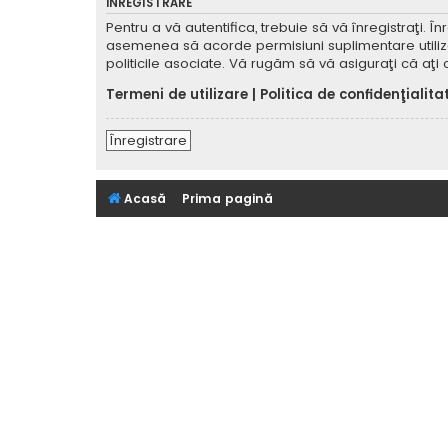
ÎNREGISTRARE
Pentru a vă autentifica, trebuie să vă înregistraţi. 
asemenea să acorde permisiuni suplimentare utilizator
politicile asociate. Vă rugăm să vă asiguraţi că aţi c
Termeni de utilizare
|
Politica de confidenţialita
Înregistrare
Acasă
Prima pagină