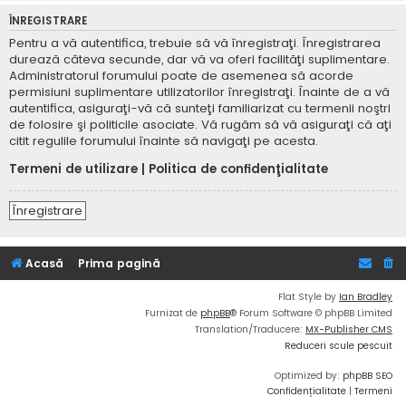
ÎNREGISTRARE
Pentru a vă autentifica, trebuie să vă înregistraţi. Înregistrarea
durează câteva secunde, dar vă va oferi facilităţi suplimentare.
Administratorul forumului poate de asemenea să acorde
permisiuni suplimentare utilizatorilor înregistraţi. Înainte de a vă
autentifica, asiguraţi-vă că sunteţi familiarizat cu termenii noştri
de folosire şi politicile asociate. Vă rugăm să vă asiguraţi că aţi
citit regulile forumului înainte să navigaţi pe acesta.
Termeni de utilizare
|
Politica de confidenţialitate
Înregistrare
Acasă
Prima pagină
Flat Style by
Ian Bradley
Furnizat de
phpBB
® Forum Software © phpBB Limited
Translation/Traducere:
MX-Publisher CMS
Reduceri scule pescuit
Optimized by:
phpBB SEO
Confidențialitate
|
Termeni