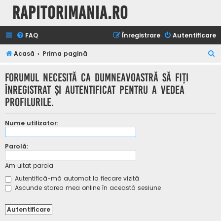
Rapitorimania.ro
FAQ
Înregistrare
Autentificare
C
Acasă
Prima pagină
ă
Forumul necesită ca dumneavoastră să fiţi
u
înregistrat şi autentificat pentru a vedea
t
profilurile.
a
r
Nume utilizator:
e
Parolă:
Am uitat parola
Autentifică-mă automat la fiecare vizită
Ascunde starea mea online în această sesiune