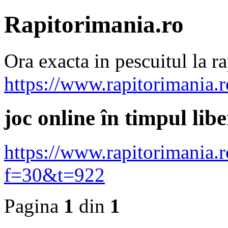
Rapitorimania.ro
Ora exacta in pescuitul la ra
https://www.rapitorimania.
joc online în timpul libe
https://www.rapitorimania.
f=30&t=922
Pagina
1
din
1