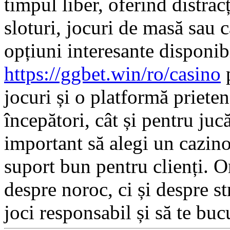
timpul liber, oferind distracț
sloturi, jocuri de masă sau c
opțiuni interesante disponib
https://ggbet.win/ro/casino
p
jocuri și o platformă prieten
începători, cât și pentru juc
important să alegi un cazino
suport bun pentru clienți. 
despre noroc, ci și despre s
joci responsabil și să te bu