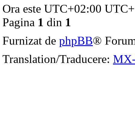
Ora este UTC+02:00 UTC+
Pagina
1
din
1
Furnizat de
phpBB
® Forum
Translation/Traducere:
MX-