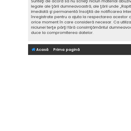
Sunteţi de acord să nu scrieţi niciun material abuzi
legale ale ţării dumneavoastră, ale ţării unde „Rap
imediată şi permanentă însoţită de notificarea Int
înregistrate pentru a ajuta la respectarea acestor c
orice moment în care consideră necesar. Ca utilizat
niciunei terţe părţi fără consimţământul dumneavoa
duce la compromiterea datelor.
Acasă
Prima pagină