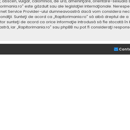
v, obscen, vulgar, calomnios, de ură, ameninţare, orientare-sexuală 
itorimania.ro” este găzduit sau ale legislaţiei internaţionale. Nere
ernet Service Provider-ului dumneavoastră dacă vom considera neces
ondiţii. Sunteţi de acord ca „Rapitorimania.ro” să aibă dreptul de a
or sunteţi de acord ca orice informaţie introdusă să fie stocată în 
stră, iar „Rapitorimania.ro” sau phpBB nu pot fi consideraţi respon
Cont