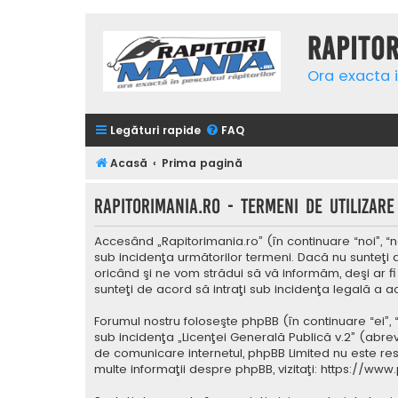
Rapito
Ora exacta i
Legături rapide
FAQ
Acasă
Prima pagină
Rapitorimania.ro - Termeni de utilizare
Accesând „Rapitorimania.ro” (în continuare “noi”, “n
sub incidenţa următorilor termeni. Dacă nu sunteţi 
oricând şi ne vom strădui să vă informăm, deşi ar fi
sunteţi de acord să intraţi sub incidenţa legală a a
Forumul nostru foloseşte phpBB (în continuare “ei”,
sub incidenţa „
Licenţei Generală Publică v.2
” (abrev
de comunicare internetul, phpBB Limited nu este res
multe informaţii despre phpBB, vizitaţi:
https://www