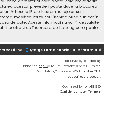
sau orice alt material care poate viola prevederile
spectarea acestor prevederi poate duce la blocarea
ar. Adresele IP ale tuturor mesajelor sunt
 şterge, modifica, muta sau închide orice subiect în
baza de date. Aceste informaţii nu vor fi dezvăluite
sabili pentru vreo încercare de hacking care poate
actează-ne
Şterge toate cookie-urile forumului
Flat Style by
Ian Bradley
Furnizat de
phpBB
® Forum Software © phpBB Limited
Translation/Traducere:
MX-Publisher CMS
Reduceri scule pescuit
Optimized by:
phpBB SEO
Confidențialitate
|
Termeni