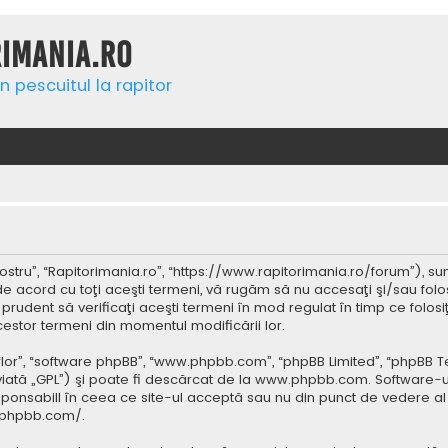
rimania.ro
n pescuitul la rapitor
ostru”, “Rapitorimania.ro”, “https://www.rapitorimania.ro/forum”), su
de acord cu toţi aceşti termeni, vă rugăm să nu accesaţi şi/sau folo
 prudent să verificaţi aceşti termeni în mod regulat în timp ce folos
cestor termeni din momentul modificării lor.
 “lor”, “software phpBB”, “www.phpbb.com”, “phpBB Limited”, “phpBB 
iată „GPL”) şi poate fi descărcat de la
www.phpbb.com
. Software-u
ponsabill în ceea ce site-ul acceptă sau nu din punct de vedere al 
.phpbb.com/
.