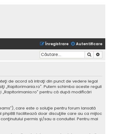
Înregistrare
Autentificare
Căutare
Căutare avansată
nteţi de acord să intraţi din punct de vedere legal
siţi „Rapitorimania.ro”. Putem schimba aceste reguli
iţi „Rapitorimania.ro” pentru că după modificări
Teams”), care este o soluţie pentru forum lansată
l phpBB facilitează doar discuţiile care au ca mijloc
conţinutului permis şi/sau a conduitei. Pentru mai