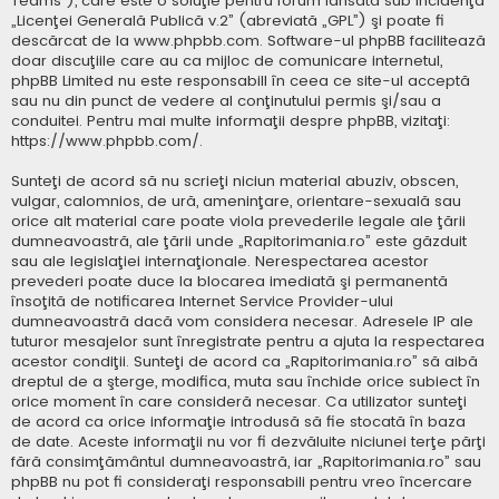
Teams”), care este o soluţie pentru forum lansată sub incidenţa
„
Licenţei Generală Publică v.2
” (abreviată „GPL”) şi poate fi
descărcat de la
www.phpbb.com
. Software-ul phpBB facilitează
doar discuţiile care au ca mijloc de comunicare internetul,
phpBB Limited nu este responsabill în ceea ce site-ul acceptă
sau nu din punct de vedere al conţinutului permis şi/sau a
conduitei. Pentru mai multe informaţii despre phpBB, vizitaţi:
https://www.phpbb.com/
.
Sunteţi de acord să nu scrieţi niciun material abuziv, obscen,
vulgar, calomnios, de ură, ameninţare, orientare-sexuală sau
orice alt material care poate viola prevederile legale ale ţării
dumneavoastră, ale ţării unde „Rapitorimania.ro” este găzduit
sau ale legislaţiei internaţionale. Nerespectarea acestor
prevederi poate duce la blocarea imediată şi permanentă
însoţită de notificarea Internet Service Provider-ului
dumneavoastră dacă vom considera necesar. Adresele IP ale
tuturor mesajelor sunt înregistrate pentru a ajuta la respectarea
acestor condiţii. Sunteţi de acord ca „Rapitorimania.ro” să aibă
dreptul de a şterge, modifica, muta sau închide orice subiect în
orice moment în care consideră necesar. Ca utilizator sunteţi
de acord ca orice informaţie introdusă să fie stocată în baza
de date. Aceste informaţii nu vor fi dezvăluite niciunei terţe părţi
fără consimţământul dumneavoastră, iar „Rapitorimania.ro” sau
phpBB nu pot fi consideraţi responsabili pentru vreo încercare