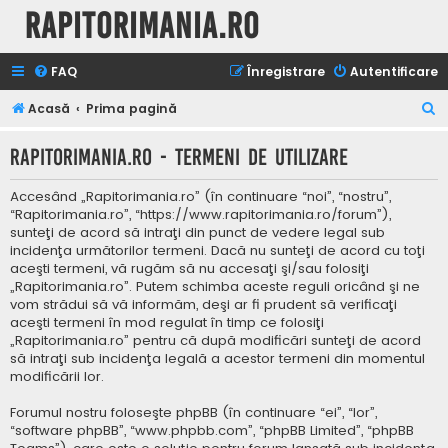
Rapitorimania.ro
FAQ
Înregistrare
Autentificare
C
Acasă
Prima pagină
ă
Rapitorimania.ro - Termeni de utilizare
u
t
Accesând „Rapitorimania.ro” (în continuare “noi”, “nostru”,
a
“Rapitorimania.ro”, “https://www.rapitorimania.ro/forum”),
sunteţi de acord să intraţi din punct de vedere legal sub
r
incidenţa următorilor termeni. Dacă nu sunteţi de acord cu toţi
e
aceşti termeni, vă rugăm să nu accesaţi şi/sau folosiţi
„Rapitorimania.ro”. Putem schimba aceste reguli oricând şi ne
vom strădui să vă informăm, deşi ar fi prudent să verificaţi
aceşti termeni în mod regulat în timp ce folosiţi
„Rapitorimania.ro” pentru că după modificări sunteţi de acord
să intraţi sub incidenţa legală a acestor termeni din momentul
modificării lor.
Forumul nostru foloseşte phpBB (în continuare “ei”, “lor”,
“software phpBB”, “www.phpbb.com”, “phpBB Limited”, “phpBB