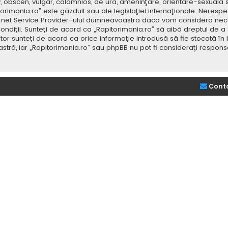
v, obscen, vulgar, calomnios, de ură, ameninţare, orientare-sexuală 
itorimania.ro” este găzduit sau ale legislaţiei internaţionale. Nere
ernet Service Provider-ului dumneavoastră dacă vom considera neces
ondiţii. Sunteţi de acord ca „Rapitorimania.ro” să aibă dreptul de a
or sunteţi de acord ca orice informaţie introdusă să fie stocată în 
stră, iar „Rapitorimania.ro” sau phpBB nu pot fi consideraţi respon
Cont