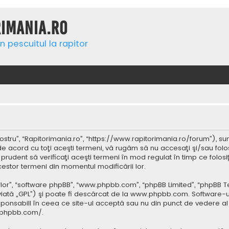
rimania.ro
n pescuitul la rapitor
ostru”, “Rapitorimania.ro”, “https://www.rapitorimania.ro/forum”), su
de acord cu toţi aceşti termeni, vă rugăm să nu accesaţi şi/sau folo
 prudent să verificaţi aceşti termeni în mod regulat în timp ce folos
cestor termeni din momentul modificării lor.
 “lor”, “software phpBB”, “www.phpbb.com”, “phpBB Limited”, “phpBB 
iată „GPL”) şi poate fi descărcat de la
www.phpbb.com
. Software-u
ponsabill în ceea ce site-ul acceptă sau nu din punct de vedere al 
.phpbb.com/
.