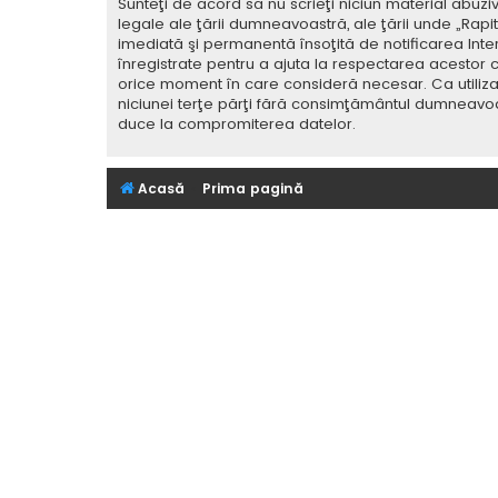
Sunteţi de acord să nu scrieţi niciun material abuzi
legale ale ţării dumneavoastră, ale ţării unde „Rap
imediată şi permanentă însoţită de notificarea Int
înregistrate pentru a ajuta la respectarea acestor c
orice moment în care consideră necesar. Ca utilizat
niciunei terţe părţi fără consimţământul dumneavoa
duce la compromiterea datelor.
Acasă
Prima pagină