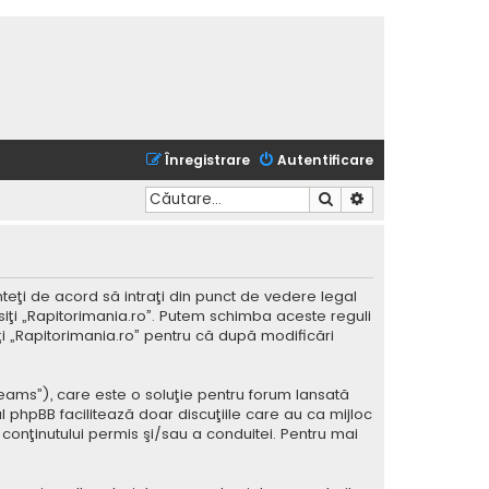
Înregistrare
Autentificare
Căutare
Căutare avansată
nteţi de acord să intraţi din punct de vedere legal
siţi „Rapitorimania.ro”. Putem schimba aceste reguli
iţi „Rapitorimania.ro” pentru că după modificări
Teams”), care este o soluţie pentru forum lansată
l phpBB facilitează doar discuţiile care au ca mijloc
conţinutului permis şi/sau a conduitei. Pentru mai