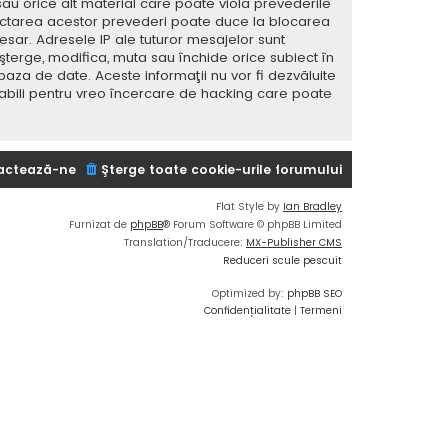
sau orice alt material care poate viola prevederile
spectarea acestor prevederi poate duce la blocarea
ar. Adresele IP ale tuturor mesajelor sunt
 şterge, modifica, muta sau închide orice subiect în
baza de date. Aceste informaţii nu vor fi dezvăluite
sabili pentru vreo încercare de hacking care poate
actează-ne
Şterge toate cookie-urile forumului
Flat Style by
Ian Bradley
Furnizat de
phpBB
® Forum Software © phpBB Limited
Translation/Traducere:
MX-Publisher CMS
Reduceri scule pescuit
Optimized by:
phpBB SEO
Confidențialitate
|
Termeni