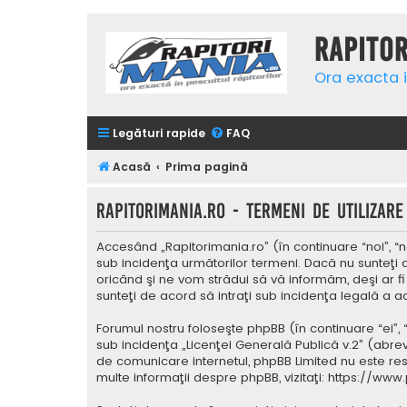
Rapito
Ora exacta i
Legături rapide
FAQ
Acasă
Prima pagină
Rapitorimania.ro - Termeni de utilizare
Accesând „Rapitorimania.ro” (în continuare “noi”, “n
sub incidenţa următorilor termeni. Dacă nu sunteţi 
oricând şi ne vom strădui să vă informăm, deşi ar fi
sunteţi de acord să intraţi sub incidenţa legală a a
Forumul nostru foloseşte phpBB (în continuare “ei”,
sub incidenţa „
Licenţei Generală Publică v.2
” (abrev
de comunicare internetul, phpBB Limited nu este res
multe informaţii despre phpBB, vizitaţi:
https://www