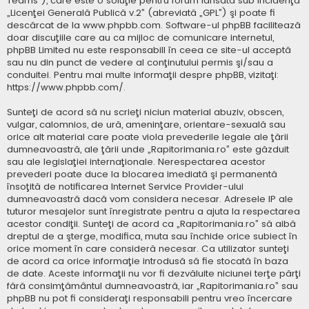
Teams”), care este o soluţie pentru forum lansată sub incidenţa
„
Licenţei Generală Publică v.2
” (abreviată „GPL”) şi poate fi
descărcat de la
www.phpbb.com
. Software-ul phpBB facilitează
doar discuţiile care au ca mijloc de comunicare internetul,
phpBB Limited nu este responsabill în ceea ce site-ul acceptă
sau nu din punct de vedere al conţinutului permis şi/sau a
conduitei. Pentru mai multe informaţii despre phpBB, vizitaţi:
https://www.phpbb.com/
.
Sunteţi de acord să nu scrieţi niciun material abuziv, obscen,
vulgar, calomnios, de ură, ameninţare, orientare-sexuală sau
orice alt material care poate viola prevederile legale ale ţării
dumneavoastră, ale ţării unde „Rapitorimania.ro” este găzduit
sau ale legislaţiei internaţionale. Nerespectarea acestor
prevederi poate duce la blocarea imediată şi permanentă
însoţită de notificarea Internet Service Provider-ului
dumneavoastră dacă vom considera necesar. Adresele IP ale
tuturor mesajelor sunt înregistrate pentru a ajuta la respectarea
acestor condiţii. Sunteţi de acord ca „Rapitorimania.ro” să aibă
dreptul de a şterge, modifica, muta sau închide orice subiect în
orice moment în care consideră necesar. Ca utilizator sunteţi
de acord ca orice informaţie introdusă să fie stocată în baza
de date. Aceste informaţii nu vor fi dezvăluite niciunei terţe părţi
fără consimţământul dumneavoastră, iar „Rapitorimania.ro” sau
phpBB nu pot fi consideraţi responsabili pentru vreo încercare