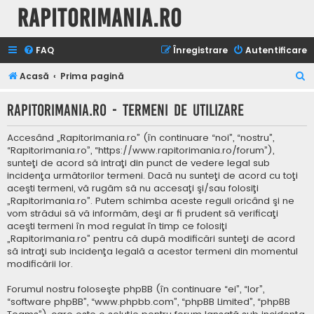
Rapitorimania.ro
FAQ
Înregistrare
Autentificare
C
Acasă
Prima pagină
ă
Rapitorimania.ro - Termeni de utilizare
u
t
Accesând „Rapitorimania.ro” (în continuare “noi”, “nostru”,
a
“Rapitorimania.ro”, “https://www.rapitorimania.ro/forum”),
sunteţi de acord să intraţi din punct de vedere legal sub
r
incidenţa următorilor termeni. Dacă nu sunteţi de acord cu toţi
e
aceşti termeni, vă rugăm să nu accesaţi şi/sau folosiţi
„Rapitorimania.ro”. Putem schimba aceste reguli oricând şi ne
vom strădui să vă informăm, deşi ar fi prudent să verificaţi
aceşti termeni în mod regulat în timp ce folosiţi
„Rapitorimania.ro” pentru că după modificări sunteţi de acord
să intraţi sub incidenţa legală a acestor termeni din momentul
modificării lor.
Forumul nostru foloseşte phpBB (în continuare “ei”, “lor”,
“software phpBB”, “www.phpbb.com”, “phpBB Limited”, “phpBB