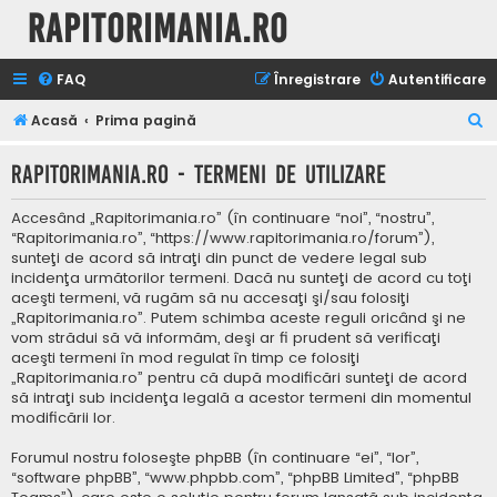
Rapitorimania.ro
FAQ
Înregistrare
Autentificare
C
Acasă
Prima pagină
ă
Rapitorimania.ro - Termeni de utilizare
u
t
Accesând „Rapitorimania.ro” (în continuare “noi”, “nostru”,
a
“Rapitorimania.ro”, “https://www.rapitorimania.ro/forum”),
sunteţi de acord să intraţi din punct de vedere legal sub
r
incidenţa următorilor termeni. Dacă nu sunteţi de acord cu toţi
e
aceşti termeni, vă rugăm să nu accesaţi şi/sau folosiţi
„Rapitorimania.ro”. Putem schimba aceste reguli oricând şi ne
vom strădui să vă informăm, deşi ar fi prudent să verificaţi
aceşti termeni în mod regulat în timp ce folosiţi
„Rapitorimania.ro” pentru că după modificări sunteţi de acord
să intraţi sub incidenţa legală a acestor termeni din momentul
modificării lor.
Forumul nostru foloseşte phpBB (în continuare “ei”, “lor”,
“software phpBB”, “www.phpbb.com”, “phpBB Limited”, “phpBB