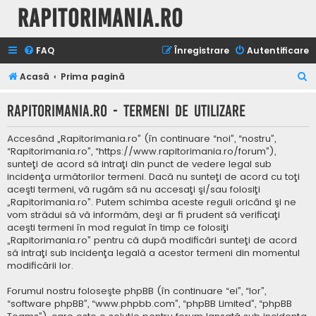
Rapitorimania.ro
FAQ
Înregistrare
Autentificare
C
Acasă
Prima pagină
ă
Rapitorimania.ro - Termeni de utilizare
u
t
Accesând „Rapitorimania.ro” (în continuare “noi”, “nostru”,
a
“Rapitorimania.ro”, “https://www.rapitorimania.ro/forum”),
sunteţi de acord să intraţi din punct de vedere legal sub
r
incidenţa următorilor termeni. Dacă nu sunteţi de acord cu toţi
e
aceşti termeni, vă rugăm să nu accesaţi şi/sau folosiţi
„Rapitorimania.ro”. Putem schimba aceste reguli oricând şi ne
vom strădui să vă informăm, deşi ar fi prudent să verificaţi
aceşti termeni în mod regulat în timp ce folosiţi
„Rapitorimania.ro” pentru că după modificări sunteţi de acord
să intraţi sub incidenţa legală a acestor termeni din momentul
modificării lor.
Forumul nostru foloseşte phpBB (în continuare “ei”, “lor”,
“software phpBB”, “www.phpbb.com”, “phpBB Limited”, “phpBB