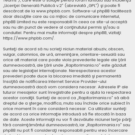
Teams”), care este o soluţie pentru forum lansată sub incidenţa
„
Licenţei Generală Publică v.2
” (abreviată „GPL”) şi poate fi
descărcat de la
www.phpbb.com
. Software-ul phpBB facilitează
doar discuţiile care au ca mijloc de comunicare internetul,
phpBB Limited nu este responsabill în ceea ce site-ul acceptă
sau nu din punct de vedere al conţinutului permis şi/sau a
conduitei. Pentru mai multe informaţii despre phpBB, vizitaţi:
https://www.phpbb.com/
.
Sunteţi de acord să nu scrieţi niciun material abuziv, obscen,
vulgar, calomnios, de ură, ameninţare, orientare-sexuală sau
orice alt material care poate viola prevederile legale ale ţării
dumneavoastră, ale ţării unde „Rapitorimania.ro” este găzduit
sau ale legislaţiei internaţionale. Nerespectarea acestor
prevederi poate duce la blocarea imediată şi permanentă
însoţită de notificarea Internet Service Provider-ului
dumneavoastră dacă vom considera necesar. Adresele IP ale
tuturor mesajelor sunt înregistrate pentru a ajuta la respectarea
acestor condiţii. Sunteţi de acord ca „Rapitorimania.ro” să aibă
dreptul de a şterge, modifica, muta sau închide orice subiect în
orice moment în care consideră necesar. Ca utilizator sunteţi
de acord ca orice informaţie introdusă să fie stocată în baza
de date. Aceste informaţii nu vor fi dezvăluite niciunei terţe părţi
fără consimţământul dumneavoastră, iar „Rapitorimania.ro” sau
phpBB nu pot fi consideraţi responsabili pentru vreo încercare