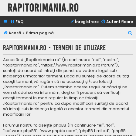
Rapitorimania.ro
FAQ
Înregistrare
Autentificare
C
Acasă
Prima pagină
ă
Rapitorimania.ro - Termeni de utilizare
u
t
Accesând „Rapitorimania.ro” (în continuare “noi”, “nostru”,
a
“Rapitorimania.ro”, “https://www.rapitorimania.ro/forum”),
sunteţi de acord să intraţi din punct de vedere legal sub
r
incidenţa următorilor termeni. Dacă nu sunteţi de acord cu toţi
e
aceşti termeni, vă rugăm să nu accesaţi şi/sau folosiţi
„Rapitorimania.ro”. Putem schimba aceste reguli oricând şi ne
vom strădui să vă informăm, deşi ar fi prudent să verificaţi
aceşti termeni în mod regulat în timp ce folosiţi
„Rapitorimania.ro” pentru că după modificări sunteţi de acord
să intraţi sub incidenţa legală a acestor termeni din momentul
modificării lor.
Forumul nostru foloseşte phpBB (în continuare “ei”, “lor”,
“software phpBB”, “www.phpbb.com”, “phpBB Limited”, “phpBB