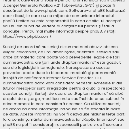
Teams”), care este o soluţie pentru forum lansată sub incidenţa
„
Licenţei Generală Publică v.2
” (abreviată „GPL”) şi poate fi
descărcat de la
www.phpbb.com
. Software-ul phpBB facilitează
doar discuţiile care au ca mijloc de comunicare internetul,
phpBB Limited nu este responsabill în ceea ce site-ul acceptă
sau nu din punct de vedere al conţinutului permis şi/sau a
conduitei. Pentru mai multe informaţii despre phpBB, vizitaţi:
https://www.phpbb.com/
.
Sunteţi de acord să nu scrieţi niciun material abuziv, obscen,
vulgar, calomnios, de ură, ameninţare, orientare-sexuală sau
orice alt material care poate viola prevederile legale ale ţării
dumneavoastră, ale ţării unde „Rapitorimania.ro” este găzduit
sau ale legislaţiei internaţionale. Nerespectarea acestor
prevederi poate duce la blocarea imediată şi permanentă
însoţită de notificarea Internet Service Provider-ului
dumneavoastră dacă vom considera necesar. Adresele IP ale
tuturor mesajelor sunt înregistrate pentru a ajuta la respectarea
acestor condiţii. Sunteţi de acord ca „Rapitorimania.ro” să aibă
dreptul de a şterge, modifica, muta sau închide orice subiect în
orice moment în care consideră necesar. Ca utilizator sunteţi
de acord ca orice informaţie introdusă să fie stocată în baza
de date. Aceste informaţii nu vor fi dezvăluite niciunei terţe părţi
fără consimţământul dumneavoastră, iar „Rapitorimania.ro” sau
phpBB nu pot fi consideraţi responsabili pentru vreo încercare