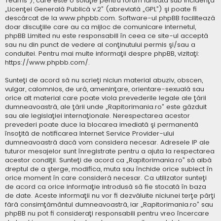
Teams”), care este o soluţie pentru forum lansată sub incidenţa
„
Licenţei Generală Publică v.2
” (abreviată „GPL”) şi poate fi
descărcat de la
www.phpbb.com
. Software-ul phpBB facilitează
doar discuţiile care au ca mijloc de comunicare internetul,
phpBB Limited nu este responsabill în ceea ce site-ul acceptă
sau nu din punct de vedere al conţinutului permis şi/sau a
conduitei. Pentru mai multe informaţii despre phpBB, vizitaţi:
https://www.phpbb.com/
.
Sunteţi de acord să nu scrieţi niciun material abuziv, obscen,
vulgar, calomnios, de ură, ameninţare, orientare-sexuală sau
orice alt material care poate viola prevederile legale ale ţării
dumneavoastră, ale ţării unde „Rapitorimania.ro” este găzduit
sau ale legislaţiei internaţionale. Nerespectarea acestor
prevederi poate duce la blocarea imediată şi permanentă
însoţită de notificarea Internet Service Provider-ului
dumneavoastră dacă vom considera necesar. Adresele IP ale
tuturor mesajelor sunt înregistrate pentru a ajuta la respectarea
acestor condiţii. Sunteţi de acord ca „Rapitorimania.ro” să aibă
dreptul de a şterge, modifica, muta sau închide orice subiect în
orice moment în care consideră necesar. Ca utilizator sunteţi
de acord ca orice informaţie introdusă să fie stocată în baza
de date. Aceste informaţii nu vor fi dezvăluite niciunei terţe părţi
fără consimţământul dumneavoastră, iar „Rapitorimania.ro” sau
phpBB nu pot fi consideraţi responsabili pentru vreo încercare