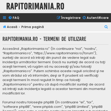
Rapitorimania.ro
FAQ
Înregistrare
Autentificare
C
Acasă
Prima pagină
ă
Rapitorimania.ro - Termeni de utilizare
u
t
Accesând „Rapitorimania.ro” (în continuare “noi”, “nostru”,
a
“Rapitorimania.ro”, “https://www.rapitorimania.ro/forum”),
sunteţi de acord să intraţi din punct de vedere legal sub
r
incidenţa următorilor termeni. Dacă nu sunteţi de acord cu toţi
e
aceşti termeni, vă rugăm să nu accesaţi şi/sau folosiţi
„Rapitorimania.ro”. Putem schimba aceste reguli oricând şi ne
vom strădui să vă informăm, deşi ar fi prudent să verificaţi
aceşti termeni în mod regulat în timp ce folosiţi
„Rapitorimania.ro” pentru că după modificări sunteţi de acord
să intraţi sub incidenţa legală a acestor termeni din momentul
modificării lor.
Forumul nostru foloseşte phpBB (în continuare “ei”, “lor”,
“software phpBB”, “www.phpbb.com”, “phpBB Limited”, “phpBB