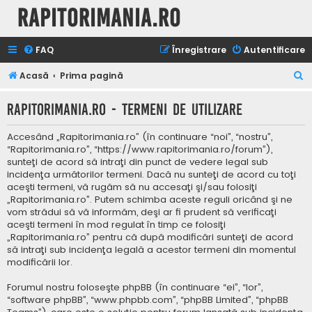
Rapitorimania.ro
FAQ
Înregistrare
Autentificare
C
Acasă
Prima pagină
ă
Rapitorimania.ro - Termeni de utilizare
u
t
Accesând „Rapitorimania.ro” (în continuare “noi”, “nostru”,
a
“Rapitorimania.ro”, “https://www.rapitorimania.ro/forum”),
sunteţi de acord să intraţi din punct de vedere legal sub
r
incidenţa următorilor termeni. Dacă nu sunteţi de acord cu toţi
e
aceşti termeni, vă rugăm să nu accesaţi şi/sau folosiţi
„Rapitorimania.ro”. Putem schimba aceste reguli oricând şi ne
vom strădui să vă informăm, deşi ar fi prudent să verificaţi
aceşti termeni în mod regulat în timp ce folosiţi
„Rapitorimania.ro” pentru că după modificări sunteţi de acord
să intraţi sub incidenţa legală a acestor termeni din momentul
modificării lor.
Forumul nostru foloseşte phpBB (în continuare “ei”, “lor”,
“software phpBB”, “www.phpbb.com”, “phpBB Limited”, “phpBB