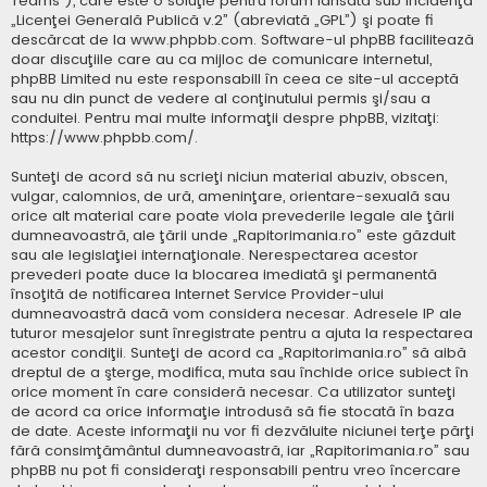
Teams”), care este o soluţie pentru forum lansată sub incidenţa
„
Licenţei Generală Publică v.2
” (abreviată „GPL”) şi poate fi
descărcat de la
www.phpbb.com
. Software-ul phpBB facilitează
doar discuţiile care au ca mijloc de comunicare internetul,
phpBB Limited nu este responsabill în ceea ce site-ul acceptă
sau nu din punct de vedere al conţinutului permis şi/sau a
conduitei. Pentru mai multe informaţii despre phpBB, vizitaţi:
https://www.phpbb.com/
.
Sunteţi de acord să nu scrieţi niciun material abuziv, obscen,
vulgar, calomnios, de ură, ameninţare, orientare-sexuală sau
orice alt material care poate viola prevederile legale ale ţării
dumneavoastră, ale ţării unde „Rapitorimania.ro” este găzduit
sau ale legislaţiei internaţionale. Nerespectarea acestor
prevederi poate duce la blocarea imediată şi permanentă
însoţită de notificarea Internet Service Provider-ului
dumneavoastră dacă vom considera necesar. Adresele IP ale
tuturor mesajelor sunt înregistrate pentru a ajuta la respectarea
acestor condiţii. Sunteţi de acord ca „Rapitorimania.ro” să aibă
dreptul de a şterge, modifica, muta sau închide orice subiect în
orice moment în care consideră necesar. Ca utilizator sunteţi
de acord ca orice informaţie introdusă să fie stocată în baza
de date. Aceste informaţii nu vor fi dezvăluite niciunei terţe părţi
fără consimţământul dumneavoastră, iar „Rapitorimania.ro” sau
phpBB nu pot fi consideraţi responsabili pentru vreo încercare