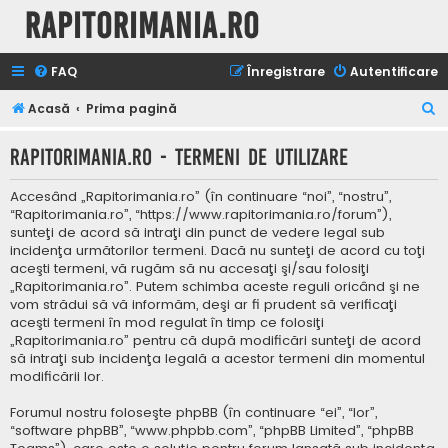
Rapitorimania.ro
FAQ
Înregistrare
Autentificare
C
Acasă
Prima pagină
ă
Rapitorimania.ro - Termeni de utilizare
u
t
Accesând „Rapitorimania.ro” (în continuare “noi”, “nostru”,
a
“Rapitorimania.ro”, “https://www.rapitorimania.ro/forum”),
sunteţi de acord să intraţi din punct de vedere legal sub
r
incidenţa următorilor termeni. Dacă nu sunteţi de acord cu toţi
e
aceşti termeni, vă rugăm să nu accesaţi şi/sau folosiţi
„Rapitorimania.ro”. Putem schimba aceste reguli oricând şi ne
vom strădui să vă informăm, deşi ar fi prudent să verificaţi
aceşti termeni în mod regulat în timp ce folosiţi
„Rapitorimania.ro” pentru că după modificări sunteţi de acord
să intraţi sub incidenţa legală a acestor termeni din momentul
modificării lor.
Forumul nostru foloseşte phpBB (în continuare “ei”, “lor”,
“software phpBB”, “www.phpbb.com”, “phpBB Limited”, “phpBB