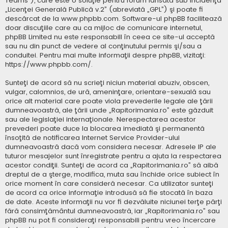
Teams”), care este o soluţie pentru forum lansată sub incidenţa
„
Licenţei Generală Publică v.2
” (abreviată „GPL”) şi poate fi
descărcat de la
www.phpbb.com
. Software-ul phpBB facilitează
doar discuţiile care au ca mijloc de comunicare internetul,
phpBB Limited nu este responsabill în ceea ce site-ul acceptă
sau nu din punct de vedere al conţinutului permis şi/sau a
conduitei. Pentru mai multe informaţii despre phpBB, vizitaţi:
https://www.phpbb.com/
.
Sunteţi de acord să nu scrieţi niciun material abuziv, obscen,
vulgar, calomnios, de ură, ameninţare, orientare-sexuală sau
orice alt material care poate viola prevederile legale ale ţării
dumneavoastră, ale ţării unde „Rapitorimania.ro” este găzduit
sau ale legislaţiei internaţionale. Nerespectarea acestor
prevederi poate duce la blocarea imediată şi permanentă
însoţită de notificarea Internet Service Provider-ului
dumneavoastră dacă vom considera necesar. Adresele IP ale
tuturor mesajelor sunt înregistrate pentru a ajuta la respectarea
acestor condiţii. Sunteţi de acord ca „Rapitorimania.ro” să aibă
dreptul de a şterge, modifica, muta sau închide orice subiect în
orice moment în care consideră necesar. Ca utilizator sunteţi
de acord ca orice informaţie introdusă să fie stocată în baza
de date. Aceste informaţii nu vor fi dezvăluite niciunei terţe părţi
fără consimţământul dumneavoastră, iar „Rapitorimania.ro” sau
phpBB nu pot fi consideraţi responsabili pentru vreo încercare