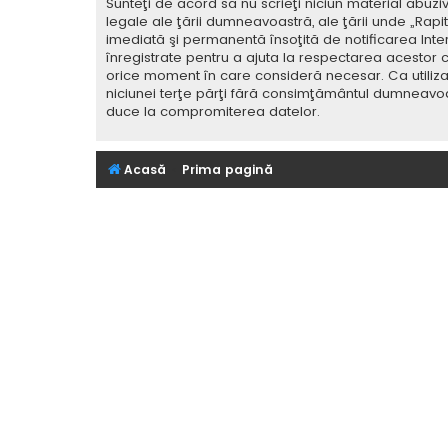
Sunteţi de acord să nu scrieţi niciun material abuzi
legale ale ţării dumneavoastră, ale ţării unde „Rap
imediată şi permanentă însoţită de notificarea Int
înregistrate pentru a ajuta la respectarea acestor c
orice moment în care consideră necesar. Ca utilizat
niciunei terţe părţi fără consimţământul dumneavoa
duce la compromiterea datelor.
Acasă
Prima pagină