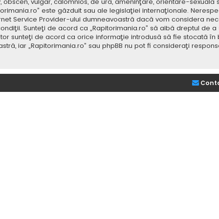
v, obscen, vulgar, calomnios, de ură, ameninţare, orientare-sexuală 
itorimania.ro” este găzduit sau ale legislaţiei internaţionale. Nere
ernet Service Provider-ului dumneavoastră dacă vom considera neces
ondiţii. Sunteţi de acord ca „Rapitorimania.ro” să aibă dreptul de a
or sunteţi de acord ca orice informaţie introdusă să fie stocată în 
stră, iar „Rapitorimania.ro” sau phpBB nu pot fi consideraţi respon
Cont