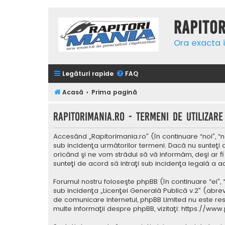
Rapito
Ora exacta i
Legături rapide
FAQ
Acasă
Prima pagină
Rapitorimania.ro - Termeni de utilizare
Accesând „Rapitorimania.ro” (în continuare “noi”, “n
sub incidenţa următorilor termeni. Dacă nu sunteţi 
oricând şi ne vom strădui să vă informăm, deşi ar fi
sunteţi de acord să intraţi sub incidenţa legală a a
Forumul nostru foloseşte phpBB (în continuare “ei”,
sub incidenţa „
Licenţei Generală Publică v.2
” (abrev
de comunicare internetul, phpBB Limited nu este res
multe informaţii despre phpBB, vizitaţi:
https://www