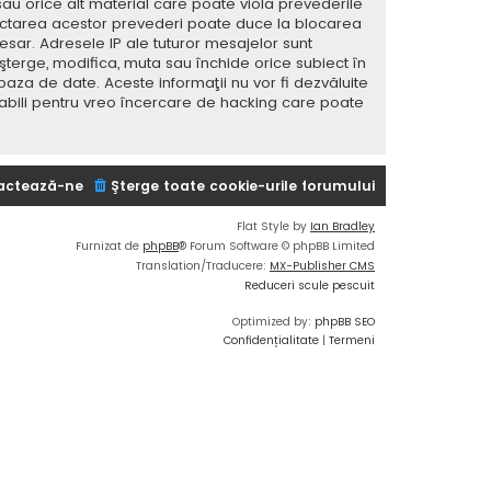
sau orice alt material care poate viola prevederile
spectarea acestor prevederi poate duce la blocarea
ar. Adresele IP ale tuturor mesajelor sunt
 şterge, modifica, muta sau închide orice subiect în
baza de date. Aceste informaţii nu vor fi dezvăluite
sabili pentru vreo încercare de hacking care poate
actează-ne
Şterge toate cookie-urile forumului
Flat Style by
Ian Bradley
Furnizat de
phpBB
® Forum Software © phpBB Limited
Translation/Traducere:
MX-Publisher CMS
Reduceri scule pescuit
Optimized by:
phpBB SEO
Confidențialitate
|
Termeni