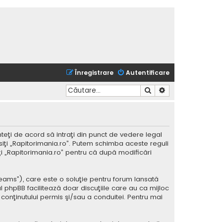
Înregistrare
Autentificare
Căutare
Căutare avansată
nteţi de acord să intraţi din punct de vedere legal
siţi „Rapitorimania.ro”. Putem schimba aceste reguli
iţi „Rapitorimania.ro” pentru că după modificări
Teams”), care este o soluţie pentru forum lansată
l phpBB facilitează doar discuţiile care au ca mijloc
conţinutului permis şi/sau a conduitei. Pentru mai