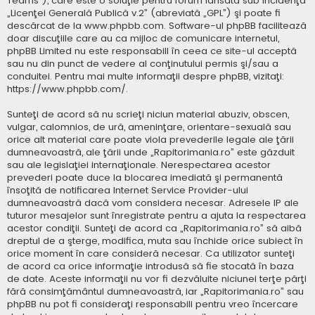
Teams”), care este o soluţie pentru forum lansată sub incidenţa
„
Licenţei Generală Publică v.2
” (abreviată „GPL”) şi poate fi
descărcat de la
www.phpbb.com
. Software-ul phpBB facilitează
doar discuţiile care au ca mijloc de comunicare internetul,
phpBB Limited nu este responsabill în ceea ce site-ul acceptă
sau nu din punct de vedere al conţinutului permis şi/sau a
conduitei. Pentru mai multe informaţii despre phpBB, vizitaţi:
https://www.phpbb.com/
.
Sunteţi de acord să nu scrieţi niciun material abuziv, obscen,
vulgar, calomnios, de ură, ameninţare, orientare-sexuală sau
orice alt material care poate viola prevederile legale ale ţării
dumneavoastră, ale ţării unde „Rapitorimania.ro” este găzduit
sau ale legislaţiei internaţionale. Nerespectarea acestor
prevederi poate duce la blocarea imediată şi permanentă
însoţită de notificarea Internet Service Provider-ului
dumneavoastră dacă vom considera necesar. Adresele IP ale
tuturor mesajelor sunt înregistrate pentru a ajuta la respectarea
acestor condiţii. Sunteţi de acord ca „Rapitorimania.ro” să aibă
dreptul de a şterge, modifica, muta sau închide orice subiect în
orice moment în care consideră necesar. Ca utilizator sunteţi
de acord ca orice informaţie introdusă să fie stocată în baza
de date. Aceste informaţii nu vor fi dezvăluite niciunei terţe părţi
fără consimţământul dumneavoastră, iar „Rapitorimania.ro” sau
phpBB nu pot fi consideraţi responsabili pentru vreo încercare