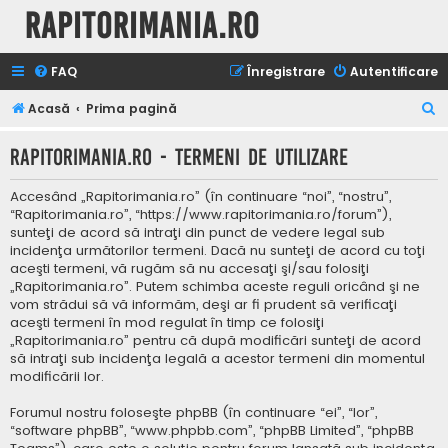
Rapitorimania.ro
FAQ
Înregistrare
Autentificare
C
Acasă
Prima pagină
ă
Rapitorimania.ro - Termeni de utilizare
u
t
Accesând „Rapitorimania.ro” (în continuare “noi”, “nostru”,
a
“Rapitorimania.ro”, “https://www.rapitorimania.ro/forum”),
sunteţi de acord să intraţi din punct de vedere legal sub
r
incidenţa următorilor termeni. Dacă nu sunteţi de acord cu toţi
e
aceşti termeni, vă rugăm să nu accesaţi şi/sau folosiţi
„Rapitorimania.ro”. Putem schimba aceste reguli oricând şi ne
vom strădui să vă informăm, deşi ar fi prudent să verificaţi
aceşti termeni în mod regulat în timp ce folosiţi
„Rapitorimania.ro” pentru că după modificări sunteţi de acord
să intraţi sub incidenţa legală a acestor termeni din momentul
modificării lor.
Forumul nostru foloseşte phpBB (în continuare “ei”, “lor”,
“software phpBB”, “www.phpbb.com”, “phpBB Limited”, “phpBB