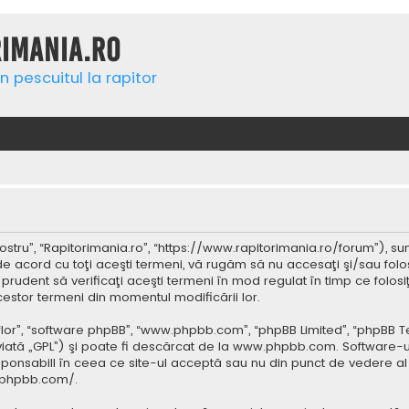
rimania.ro
n pescuitul la rapitor
ostru”, “Rapitorimania.ro”, “https://www.rapitorimania.ro/forum”), su
de acord cu toţi aceşti termeni, vă rugăm să nu accesaţi şi/sau folo
 prudent să verificaţi aceşti termeni în mod regulat în timp ce folos
cestor termeni din momentul modificării lor.
 “lor”, “software phpBB”, “www.phpbb.com”, “phpBB Limited”, “phpBB 
iată „GPL”) şi poate fi descărcat de la
www.phpbb.com
. Software-u
ponsabill în ceea ce site-ul acceptă sau nu din punct de vedere al 
.phpbb.com/
.