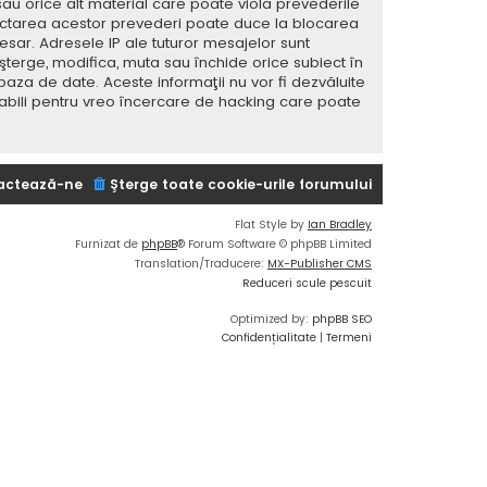
sau orice alt material care poate viola prevederile
spectarea acestor prevederi poate duce la blocarea
ar. Adresele IP ale tuturor mesajelor sunt
 şterge, modifica, muta sau închide orice subiect în
baza de date. Aceste informaţii nu vor fi dezvăluite
sabili pentru vreo încercare de hacking care poate
actează-ne
Şterge toate cookie-urile forumului
Flat Style by
Ian Bradley
Furnizat de
phpBB
® Forum Software © phpBB Limited
Translation/Traducere:
MX-Publisher CMS
Reduceri scule pescuit
Optimized by:
phpBB SEO
Confidențialitate
|
Termeni