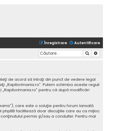
Înregistrare
Autentificare
Căutare
Căutare avansată
nteţi de acord să intraţi din punct de vedere legal
siţi „Rapitorimania.ro”. Putem schimba aceste reguli
iţi „Rapitorimania.ro” pentru că după modificări
Teams”), care este o soluţie pentru forum lansată
l phpBB facilitează doar discuţiile care au ca mijloc
conţinutului permis şi/sau a conduitei. Pentru mai