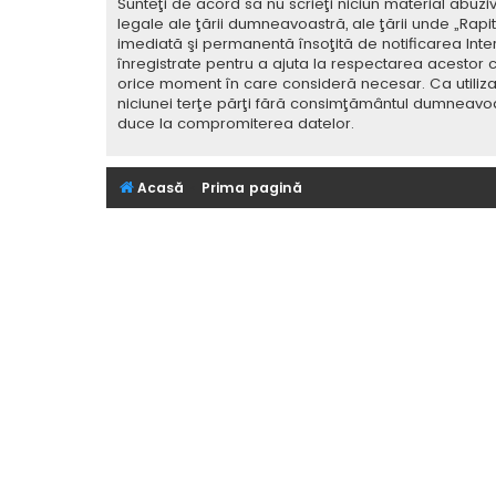
Sunteţi de acord să nu scrieţi niciun material abuzi
legale ale ţării dumneavoastră, ale ţării unde „Rap
imediată şi permanentă însoţită de notificarea Int
înregistrate pentru a ajuta la respectarea acestor c
orice moment în care consideră necesar. Ca utilizat
niciunei terţe părţi fără consimţământul dumneavoa
duce la compromiterea datelor.
Acasă
Prima pagină