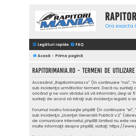
Rapito
Ora exacta i
Legături rapide
FAQ
Acasă
Prima pagină
Rapitorimania.ro - Termeni de utilizare
Accesând „Rapitorimania.ro” (în continuare “noi”, “n
sub incidenţa următorilor termeni. Dacă nu sunteţi 
oricând şi ne vom strădui să vă informăm, deşi ar fi
sunteţi de acord să intraţi sub incidenţa legală a a
Forumul nostru foloseşte phpBB (în continuare “ei”,
sub incidenţa „
Licenţei Generală Publică v.2
” (abrev
de comunicare internetul, phpBB Limited nu este res
multe informaţii despre phpBB, vizitaţi:
https://www