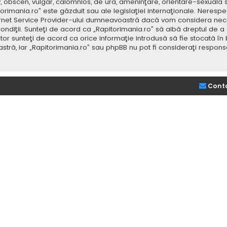
v, obscen, vulgar, calomnios, de ură, ameninţare, orientare-sexuală 
itorimania.ro” este găzduit sau ale legislaţiei internaţionale. Nere
ernet Service Provider-ului dumneavoastră dacă vom considera neces
ondiţii. Sunteţi de acord ca „Rapitorimania.ro” să aibă dreptul de a
or sunteţi de acord ca orice informaţie introdusă să fie stocată în 
stră, iar „Rapitorimania.ro” sau phpBB nu pot fi consideraţi respon
Cont