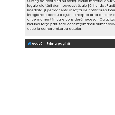
Sunteţi de acord să nu scrieţi niciun material abuzi
legale ale ţării dumneavoastră, ale ţării unde „Rap
imediată şi permanentă însoţită de notificarea Int
înregistrate pentru a ajuta la respectarea acestor c
orice moment în care consideră necesar. Ca utilizat
niciunei terţe părţi fără consimţământul dumneavoa
duce la compromiterea datelor.
Acasă
Prima pagină