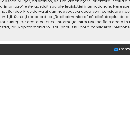
v, obscen, vulgar, calomnios, de ură, ameninţare, orientare-sexuală 
itorimania.ro” este găzduit sau ale legislaţiei internaţionale. Nere
ernet Service Provider-ului dumneavoastră dacă vom considera neces
ondiţii. Sunteţi de acord ca „Rapitorimania.ro” să aibă dreptul de a
or sunteţi de acord ca orice informaţie introdusă să fie stocată în 
stră, iar „Rapitorimania.ro” sau phpBB nu pot fi consideraţi respon
Cont