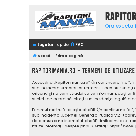
Rapito
Ora exacta i
Legături rapide
FAQ
Acasă
Prima pagină
Rapitorimania.ro - Termeni de utilizare
Accesând „Rapitorimania.ro” (în continuare “noi”, “n
sub incidenţa următorilor termeni. Dacă nu sunteţi 
oricând şi ne vom strădui să vă informăm, deşi ar fi
sunteţi de acord să intraţi sub incidenţa legală a a
Forumul nostru foloseşte phpBB (în continuare “ei”,
sub incidenţa „
Licenţei Generală Publică v.2
” (abrev
de comunicare internetul, phpBB Limited nu este res
multe informaţii despre phpBB, vizitaţi:
https://www