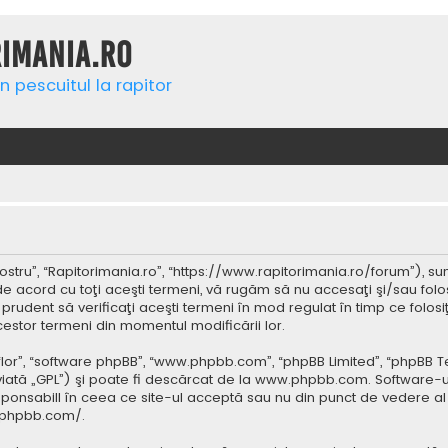
rimania.ro
n pescuitul la rapitor
ostru”, “Rapitorimania.ro”, “https://www.rapitorimania.ro/forum”), su
de acord cu toţi aceşti termeni, vă rugăm să nu accesaţi şi/sau folo
 prudent să verificaţi aceşti termeni în mod regulat în timp ce folos
cestor termeni din momentul modificării lor.
 “lor”, “software phpBB”, “www.phpbb.com”, “phpBB Limited”, “phpBB 
iată „GPL”) şi poate fi descărcat de la
www.phpbb.com
. Software-u
ponsabill în ceea ce site-ul acceptă sau nu din punct de vedere al 
.phpbb.com/
.