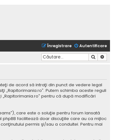
Înregistrare
Autentificare
Căutare
Căutare avansată
nteţi de acord să intraţi din punct de vedere legal
siţi „Rapitorimania.ro”. Putem schimba aceste reguli
iţi „Rapitorimania.ro” pentru că după modificări
Teams”), care este o soluţie pentru forum lansată
l phpBB facilitează doar discuţiile care au ca mijloc
conţinutului permis şi/sau a conduitei. Pentru mai