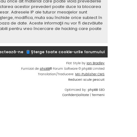
sau orice alt material care poate viola prevederile
spectarea acestor prevederi poate duce la blocarea
ar. Adresele IP ale tuturor mesajelor sunt
 şterge, modifica, muta sau închide orice subiect în
baza de date. Aceste informaţii nu vor fi dezvăluite
sabili pentru vreo încercare de hacking care poate
actează-ne
Şterge toate cookie-urile forumului
Flat Style by
Ian Bradley
Furnizat de
phpBB
® Forum Software © phpBB Limited
Translation/Traducere:
MX-Publisher CMS
Reduceri scule pescuit
Optimized by:
phpBB SEO
Confidențialitate
|
Termeni