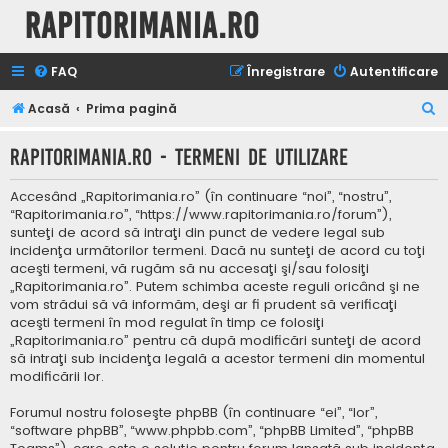
Rapitorimania.ro
FAQ
Înregistrare
Autentificare
C
Acasă
Prima pagină
ă
Rapitorimania.ro - Termeni de utilizare
u
t
Accesând „Rapitorimania.ro” (în continuare “noi”, “nostru”,
a
“Rapitorimania.ro”, “https://www.rapitorimania.ro/forum”),
sunteţi de acord să intraţi din punct de vedere legal sub
r
incidenţa următorilor termeni. Dacă nu sunteţi de acord cu toţi
e
aceşti termeni, vă rugăm să nu accesaţi şi/sau folosiţi
„Rapitorimania.ro”. Putem schimba aceste reguli oricând şi ne
vom strădui să vă informăm, deşi ar fi prudent să verificaţi
aceşti termeni în mod regulat în timp ce folosiţi
„Rapitorimania.ro” pentru că după modificări sunteţi de acord
să intraţi sub incidenţa legală a acestor termeni din momentul
modificării lor.
Forumul nostru foloseşte phpBB (în continuare “ei”, “lor”,
“software phpBB”, “www.phpbb.com”, “phpBB Limited”, “phpBB