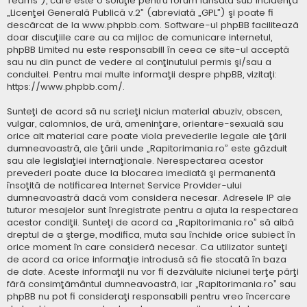
Teams”), care este o soluţie pentru forum lansată sub incidenţa
„
Licenţei Generală Publică v.2
” (abreviată „GPL”) şi poate fi
descărcat de la
www.phpbb.com
. Software-ul phpBB facilitează
doar discuţiile care au ca mijloc de comunicare internetul,
phpBB Limited nu este responsabill în ceea ce site-ul acceptă
sau nu din punct de vedere al conţinutului permis şi/sau a
conduitei. Pentru mai multe informaţii despre phpBB, vizitaţi:
https://www.phpbb.com/
.
Sunteţi de acord să nu scrieţi niciun material abuziv, obscen,
vulgar, calomnios, de ură, ameninţare, orientare-sexuală sau
orice alt material care poate viola prevederile legale ale ţării
dumneavoastră, ale ţării unde „Rapitorimania.ro” este găzduit
sau ale legislaţiei internaţionale. Nerespectarea acestor
prevederi poate duce la blocarea imediată şi permanentă
însoţită de notificarea Internet Service Provider-ului
dumneavoastră dacă vom considera necesar. Adresele IP ale
tuturor mesajelor sunt înregistrate pentru a ajuta la respectarea
acestor condiţii. Sunteţi de acord ca „Rapitorimania.ro” să aibă
dreptul de a şterge, modifica, muta sau închide orice subiect în
orice moment în care consideră necesar. Ca utilizator sunteţi
de acord ca orice informaţie introdusă să fie stocată în baza
de date. Aceste informaţii nu vor fi dezvăluite niciunei terţe părţi
fără consimţământul dumneavoastră, iar „Rapitorimania.ro” sau
phpBB nu pot fi consideraţi responsabili pentru vreo încercare