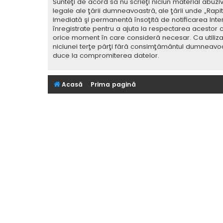
Sunteţi de acord să nu scrieţi niciun material abuzi
legale ale ţării dumneavoastră, ale ţării unde „Rap
imediată şi permanentă însoţită de notificarea Int
înregistrate pentru a ajuta la respectarea acestor c
orice moment în care consideră necesar. Ca utilizat
niciunei terţe părţi fără consimţământul dumneavoa
duce la compromiterea datelor.
Acasă
Prima pagină