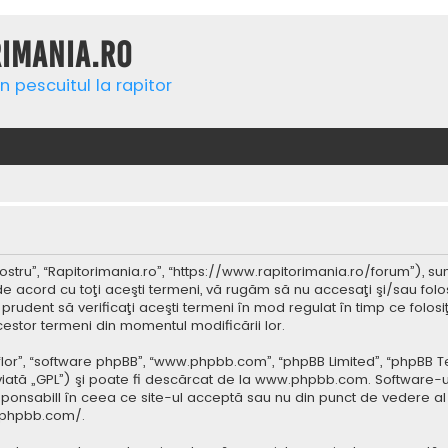
rimania.ro
n pescuitul la rapitor
ostru”, “Rapitorimania.ro”, “https://www.rapitorimania.ro/forum”), su
de acord cu toţi aceşti termeni, vă rugăm să nu accesaţi şi/sau folo
 prudent să verificaţi aceşti termeni în mod regulat în timp ce folos
cestor termeni din momentul modificării lor.
 “lor”, “software phpBB”, “www.phpbb.com”, “phpBB Limited”, “phpBB 
iată „GPL”) şi poate fi descărcat de la
www.phpbb.com
. Software-u
ponsabill în ceea ce site-ul acceptă sau nu din punct de vedere al 
.phpbb.com/
.