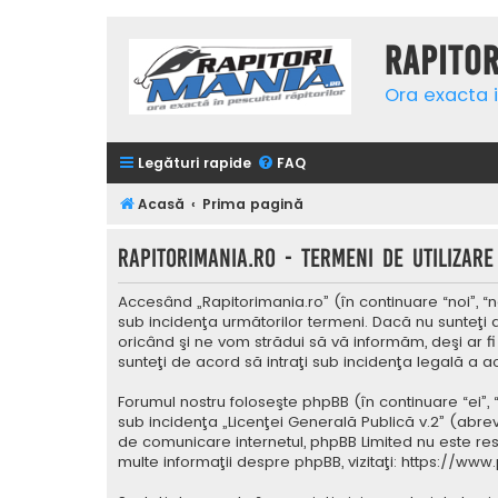
Rapito
Ora exacta i
Legături rapide
FAQ
Acasă
Prima pagină
Rapitorimania.ro - Termeni de utilizare
Accesând „Rapitorimania.ro” (în continuare “noi”, “n
sub incidenţa următorilor termeni. Dacă nu sunteţi 
oricând şi ne vom strădui să vă informăm, deşi ar fi
sunteţi de acord să intraţi sub incidenţa legală a a
Forumul nostru foloseşte phpBB (în continuare “ei”,
sub incidenţa „
Licenţei Generală Publică v.2
” (abrev
de comunicare internetul, phpBB Limited nu este res
multe informaţii despre phpBB, vizitaţi:
https://www