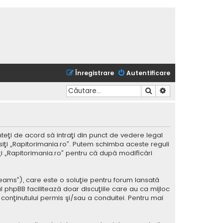
Înregistrare
Autentificare
Căutare
Căutare avansată
nteţi de acord să intraţi din punct de vedere legal
siţi „Rapitorimania.ro”. Putem schimba aceste reguli
iţi „Rapitorimania.ro” pentru că după modificări
Teams”), care este o soluţie pentru forum lansată
l phpBB facilitează doar discuţiile care au ca mijloc
conţinutului permis şi/sau a conduitei. Pentru mai