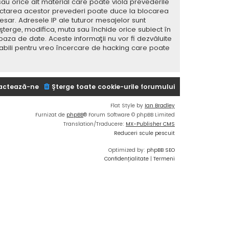
sau orice alt material care poate viola prevederile
spectarea acestor prevederi poate duce la blocarea
ar. Adresele IP ale tuturor mesajelor sunt
 şterge, modifica, muta sau închide orice subiect în
baza de date. Aceste informaţii nu vor fi dezvăluite
sabili pentru vreo încercare de hacking care poate
actează-ne
Şterge toate cookie-urile forumului
Flat Style by
Ian Bradley
Furnizat de
phpBB
® Forum Software © phpBB Limited
Translation/Traducere:
MX-Publisher CMS
Reduceri scule pescuit
Optimized by:
phpBB SEO
Confidențialitate
|
Termeni