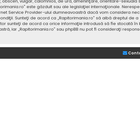
v, obscen, vulgar, calomnios, de ură, ameninţare, orientare-sexuală 
itorimania.ro” este găzduit sau ale legislaţiei internaţionale. Nere
ernet Service Provider-ului dumneavoastră dacă vom considera neces
ondiţii. Sunteţi de acord ca „Rapitorimania.ro” să aibă dreptul de a
or sunteţi de acord ca orice informaţie introdusă să fie stocată în 
stră, iar „Rapitorimania.ro” sau phpBB nu pot fi consideraţi respon
Cont