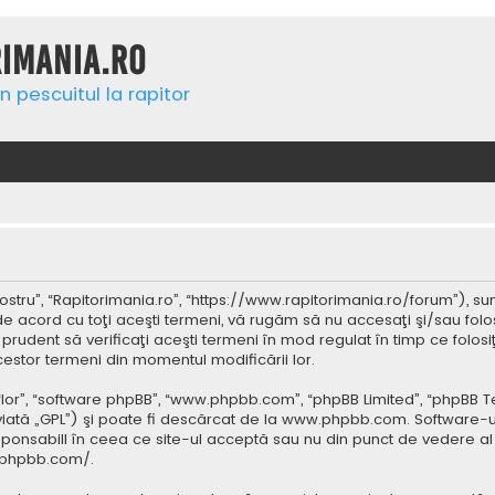
rimania.ro
n pescuitul la rapitor
ostru”, “Rapitorimania.ro”, “https://www.rapitorimania.ro/forum”), su
de acord cu toţi aceşti termeni, vă rugăm să nu accesaţi şi/sau folo
 prudent să verificaţi aceşti termeni în mod regulat în timp ce folos
cestor termeni din momentul modificării lor.
 “lor”, “software phpBB”, “www.phpbb.com”, “phpBB Limited”, “phpBB 
iată „GPL”) şi poate fi descărcat de la
www.phpbb.com
. Software-u
ponsabill în ceea ce site-ul acceptă sau nu din punct de vedere al 
.phpbb.com/
.