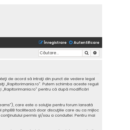
Înregistrare
Autentificare
Căutare
Căutare avansată
nteţi de acord să intraţi din punct de vedere legal
siţi „Rapitorimania.ro”. Putem schimba aceste reguli
iţi „Rapitorimania.ro” pentru că după modificări
Teams”), care este o soluţie pentru forum lansată
l phpBB facilitează doar discuţiile care au ca mijloc
conţinutului permis şi/sau a conduitei. Pentru mai