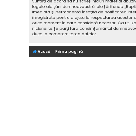
Sunteţi de acord să nu scrieţi niciun material abuzi
legale ale ţării dumneavoastră, ale ţării unde „Rap
imediată şi permanentă însoţită de notificarea Int
înregistrate pentru a ajuta la respectarea acestor c
orice moment în care consideră necesar. Ca utilizat
niciunei terţe părţi fără consimţământul dumneavoa
duce la compromiterea datelor.
Acasă
Prima pagină