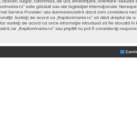
v, obscen, vulgar, calomnios, de ură, ameninţare, orientare-sexuală 
itorimania.ro” este găzduit sau ale legislaţiei internaţionale. Nere
ernet Service Provider-ului dumneavoastră dacă vom considera neces
ondiţii. Sunteţi de acord ca „Rapitorimania.ro” să aibă dreptul de a
or sunteţi de acord ca orice informaţie introdusă să fie stocată în 
stră, iar „Rapitorimania.ro” sau phpBB nu pot fi consideraţi respon
Cont