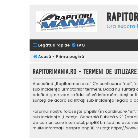
Rapito
Ora exacta i
Legături rapide
FAQ
Acasă
Prima pagină
Rapitorimania.ro - Termeni de utilizare
Accesând „Rapitorimania.ro” (în continuare “noi”, “n
sub incidenţa următorilor termeni. Dacă nu sunteţi 
oricând şi ne vom strădui să vă informăm, deşi ar fi
sunteţi de acord să intraţi sub incidenţa legală a a
Forumul nostru foloseşte phpBB (în continuare “ei”,
sub incidenţa „
Licenţei Generală Publică v.2
” (abrev
de comunicare internetul, phpBB Limited nu este res
multe informaţii despre phpBB, vizitaţi:
https://www