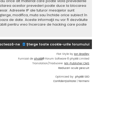
sau orice alt material care poate viola prevederile
spectarea acestor prevederi poate duce la blocarea
ar. Adresele IP ale tuturor mesajelor sunt
 şterge, modifica, muta sau închide orice subiect în
baza de date. Aceste informaţii nu vor fi dezvăluite
sabili pentru vreo încercare de hacking care poate
actează-ne
Şterge toate cookie-urile forumului
Flat Style by
Ian Bradley
Furnizat de
phpBB
® Forum Software © phpBB Limited
Translation/Traducere:
MX-Publisher CMS
Reduceri scule pescuit
Optimized by:
phpBB SEO
Confidențialitate
|
Termeni