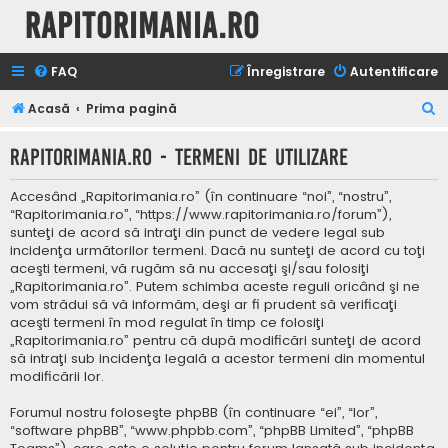
Rapitorimania.ro
FAQ
Înregistrare
Autentificare
C
Acasă
Prima pagină
ă
Rapitorimania.ro - Termeni de utilizare
u
t
Accesând „Rapitorimania.ro” (în continuare “noi”, “nostru”,
a
“Rapitorimania.ro”, “https://www.rapitorimania.ro/forum”),
sunteţi de acord să intraţi din punct de vedere legal sub
r
incidenţa următorilor termeni. Dacă nu sunteţi de acord cu toţi
e
aceşti termeni, vă rugăm să nu accesaţi şi/sau folosiţi
„Rapitorimania.ro”. Putem schimba aceste reguli oricând şi ne
vom strădui să vă informăm, deşi ar fi prudent să verificaţi
aceşti termeni în mod regulat în timp ce folosiţi
„Rapitorimania.ro” pentru că după modificări sunteţi de acord
să intraţi sub incidenţa legală a acestor termeni din momentul
modificării lor.
Forumul nostru foloseşte phpBB (în continuare “ei”, “lor”,
“software phpBB”, “www.phpbb.com”, “phpBB Limited”, “phpBB