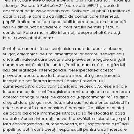
Teams”), care este o soluţie pentru forum lansată sub incidenţa
„
Licenţei Generală Publică v.2
” (abreviată „GPL”) şi poate fi
descărcat de la
www.phpbb.com
. Software-ul phpBB facilitează
doar discuţiile care au ca mijloc de comunicare internetul,
phpBB Limited nu este responsabill în ceea ce site-ul acceptă
sau nu din punct de vedere al conţinutului permis şi/sau a
conduitei. Pentru mai multe informaţii despre phpBB, vizitaţi:
https://www.phpbb.com/
.
Sunteţi de acord să nu scrieţi niciun material abuziv, obscen,
vulgar, calomnios, de ură, ameninţare, orientare-sexuală sau
orice alt material care poate viola prevederile legale ale ţării
dumneavoastră, ale ţării unde „Rapitorimania.ro” este găzduit
sau ale legislaţiei internaţionale. Nerespectarea acestor
prevederi poate duce la blocarea imediată şi permanentă
însoţită de notificarea Internet Service Provider-ului
dumneavoastră dacă vom considera necesar. Adresele IP ale
tuturor mesajelor sunt înregistrate pentru a ajuta la respectarea
acestor condiţii. Sunteţi de acord ca „Rapitorimania.ro” să aibă
dreptul de a şterge, modifica, muta sau închide orice subiect în
orice moment în care consideră necesar. Ca utilizator sunteţi
de acord ca orice informaţie introdusă să fie stocată în baza
de date. Aceste informaţii nu vor fi dezvăluite niciunei terţe părţi
fără consimţământul dumneavoastră, iar „Rapitorimania.ro” sau
phpBB nu pot fi consideraţi responsabili pentru vreo încercare