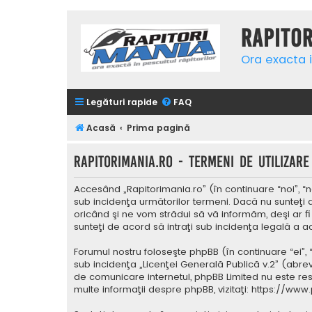
Rapito
Ora exacta i
Legături rapide
FAQ
Acasă
Prima pagină
Rapitorimania.ro - Termeni de utilizare
Accesând „Rapitorimania.ro” (în continuare “noi”, “n
sub incidenţa următorilor termeni. Dacă nu sunteţi 
oricând şi ne vom strădui să vă informăm, deşi ar fi
sunteţi de acord să intraţi sub incidenţa legală a a
Forumul nostru foloseşte phpBB (în continuare “ei”,
sub incidenţa „
Licenţei Generală Publică v.2
” (abrev
de comunicare internetul, phpBB Limited nu este res
multe informaţii despre phpBB, vizitaţi:
https://www