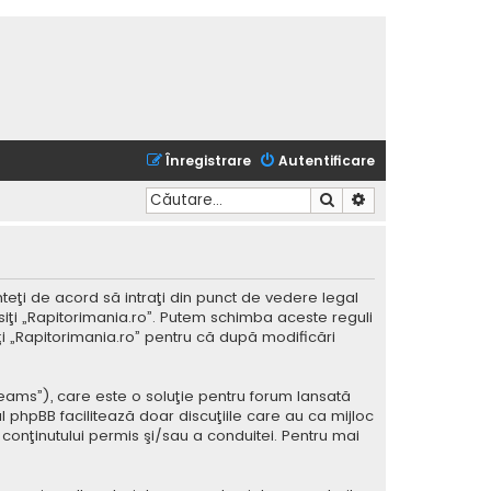
Înregistrare
Autentificare
Căutare
Căutare avansată
nteţi de acord să intraţi din punct de vedere legal
siţi „Rapitorimania.ro”. Putem schimba aceste reguli
iţi „Rapitorimania.ro” pentru că după modificări
Teams”), care este o soluţie pentru forum lansată
l phpBB facilitează doar discuţiile care au ca mijloc
conţinutului permis şi/sau a conduitei. Pentru mai