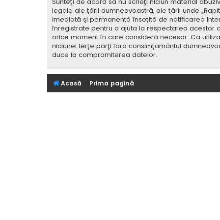
Sunteţi de acord să nu scrieţi niciun material abuzi
legale ale ţării dumneavoastră, ale ţării unde „Rap
imediată şi permanentă însoţită de notificarea Int
înregistrate pentru a ajuta la respectarea acestor c
orice moment în care consideră necesar. Ca utilizat
niciunei terţe părţi fără consimţământul dumneavoa
duce la compromiterea datelor.
Acasă
Prima pagină