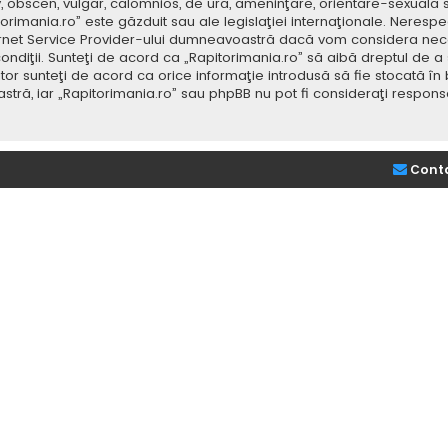
v, obscen, vulgar, calomnios, de ură, ameninţare, orientare-sexuală 
itorimania.ro” este găzduit sau ale legislaţiei internaţionale. Nere
ernet Service Provider-ului dumneavoastră dacă vom considera neces
ondiţii. Sunteţi de acord ca „Rapitorimania.ro” să aibă dreptul de a
or sunteţi de acord ca orice informaţie introdusă să fie stocată în 
stră, iar „Rapitorimania.ro” sau phpBB nu pot fi consideraţi respon
Cont