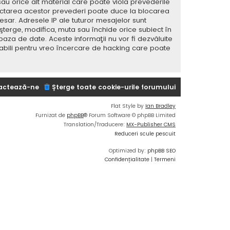
sau orice alt material care poate viola prevederile
spectarea acestor prevederi poate duce la blocarea
ar. Adresele IP ale tuturor mesajelor sunt
 şterge, modifica, muta sau închide orice subiect în
baza de date. Aceste informaţii nu vor fi dezvăluite
sabili pentru vreo încercare de hacking care poate
actează-ne
Şterge toate cookie-urile forumului
Flat Style by
Ian Bradley
Furnizat de
phpBB
® Forum Software © phpBB Limited
Translation/Traducere:
MX-Publisher CMS
Reduceri scule pescuit
Optimized by:
phpBB SEO
Confidențialitate
|
Termeni