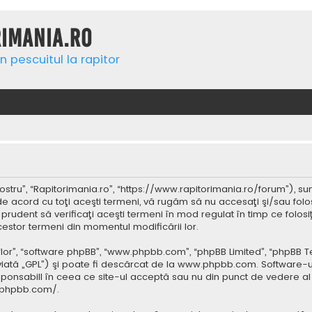
rimania.ro
n pescuitul la rapitor
ostru”, “Rapitorimania.ro”, “https://www.rapitorimania.ro/forum”), su
de acord cu toţi aceşti termeni, vă rugăm să nu accesaţi şi/sau folo
 prudent să verificaţi aceşti termeni în mod regulat în timp ce folos
cestor termeni din momentul modificării lor.
 “lor”, “software phpBB”, “www.phpbb.com”, “phpBB Limited”, “phpBB 
iată „GPL”) şi poate fi descărcat de la
www.phpbb.com
. Software-u
ponsabill în ceea ce site-ul acceptă sau nu din punct de vedere al 
.phpbb.com/
.