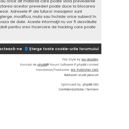
sau orice alt material care poate viola prevederile
spectarea acestor prevederi poate duce la blocarea
ar. Adresele IP ale tuturor mesajelor sunt
 şterge, modifica, muta sau închide orice subiect în
baza de date. Aceste informaţii nu vor fi dezvăluite
sabili pentru vreo încercare de hacking care poate
actează-ne
Şterge toate cookie-urile forumului
Flat Style by
Ian Bradley
Furnizat de
phpBB
® Forum Software © phpBB Limited
Translation/Traducere:
MX-Publisher CMS
Reduceri scule pescuit
Optimized by:
phpBB SEO
Confidențialitate
|
Termeni