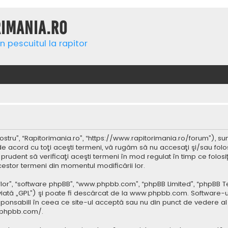
rimania.ro
n pescuitul la rapitor
ostru”, “Rapitorimania.ro”, “https://www.rapitorimania.ro/forum”), su
de acord cu toţi aceşti termeni, vă rugăm să nu accesaţi şi/sau folo
 prudent să verificaţi aceşti termeni în mod regulat în timp ce folos
cestor termeni din momentul modificării lor.
 “lor”, “software phpBB”, “www.phpbb.com”, “phpBB Limited”, “phpBB 
iată „GPL”) şi poate fi descărcat de la
www.phpbb.com
. Software-u
ponsabill în ceea ce site-ul acceptă sau nu din punct de vedere al 
.phpbb.com/
.