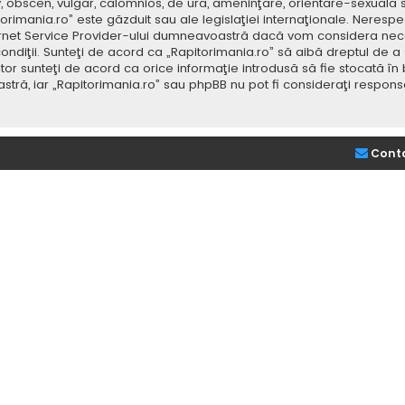
v, obscen, vulgar, calomnios, de ură, ameninţare, orientare-sexuală 
itorimania.ro” este găzduit sau ale legislaţiei internaţionale. Nere
ernet Service Provider-ului dumneavoastră dacă vom considera neces
ondiţii. Sunteţi de acord ca „Rapitorimania.ro” să aibă dreptul de a
or sunteţi de acord ca orice informaţie introdusă să fie stocată în 
stră, iar „Rapitorimania.ro” sau phpBB nu pot fi consideraţi respon
Cont