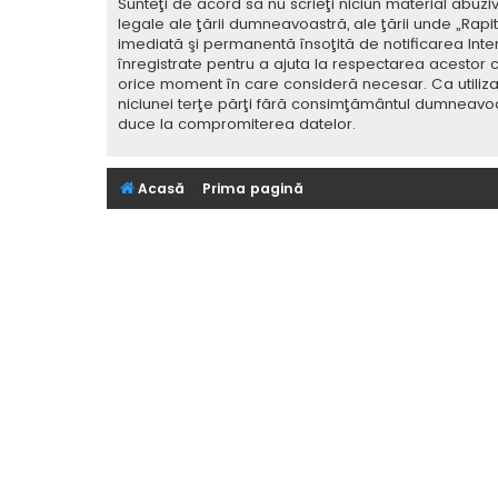
Sunteţi de acord să nu scrieţi niciun material abuzi
legale ale ţării dumneavoastră, ale ţării unde „Rap
imediată şi permanentă însoţită de notificarea Int
înregistrate pentru a ajuta la respectarea acestor c
orice moment în care consideră necesar. Ca utilizat
niciunei terţe părţi fără consimţământul dumneavoa
duce la compromiterea datelor.
Acasă
Prima pagină