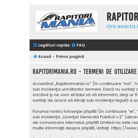
Rapito
Ora exacta i
Legături rapide
FAQ
Acasă
Prima pagină
Rapitorimania.ro - Termeni de utilizare
Accesând „Rapitorimania.ro” (în continuare “noi”, “n
sub incidenţa următorilor termeni. Dacă nu sunteţi 
oricând şi ne vom strădui să vă informăm, deşi ar fi
sunteţi de acord să intraţi sub incidenţa legală a a
Forumul nostru foloseşte phpBB (în continuare “ei”,
sub incidenţa „
Licenţei Generală Publică v.2
” (abrev
de comunicare internetul, phpBB Limited nu este res
multe informaţii despre phpBB, vizitaţi:
https://www