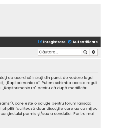
Înregistrare
Autentificare
Căutare
Căutare avansată
nteţi de acord să intraţi din punct de vedere legal
siţi „Rapitorimania.ro”. Putem schimba aceste reguli
iţi „Rapitorimania.ro” pentru că după modificări
Teams”), care este o soluţie pentru forum lansată
l phpBB facilitează doar discuţiile care au ca mijloc
conţinutului permis şi/sau a conduitei. Pentru mai