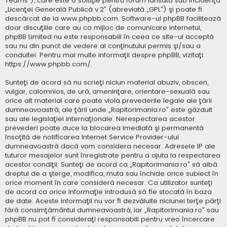
Teams”), care este o soluţie pentru forum lansată sub incidenţa
„
Licenţei Generală Publică v.2
” (abreviată „GPL”) şi poate fi
descărcat de la
www.phpbb.com
. Software-ul phpBB facilitează
doar discuţiile care au ca mijloc de comunicare internetul,
phpBB Limited nu este responsabill în ceea ce site-ul acceptă
sau nu din punct de vedere al conţinutului permis şi/sau a
conduitei. Pentru mai multe informaţii despre phpBB, vizitaţi:
https://www.phpbb.com/
.
Sunteţi de acord să nu scrieţi niciun material abuziv, obscen,
vulgar, calomnios, de ură, ameninţare, orientare-sexuală sau
orice alt material care poate viola prevederile legale ale ţării
dumneavoastră, ale ţării unde „Rapitorimania.ro” este găzduit
sau ale legislaţiei internaţionale. Nerespectarea acestor
prevederi poate duce la blocarea imediată şi permanentă
însoţită de notificarea Internet Service Provider-ului
dumneavoastră dacă vom considera necesar. Adresele IP ale
tuturor mesajelor sunt înregistrate pentru a ajuta la respectarea
acestor condiţii. Sunteţi de acord ca „Rapitorimania.ro” să aibă
dreptul de a şterge, modifica, muta sau închide orice subiect în
orice moment în care consideră necesar. Ca utilizator sunteţi
de acord ca orice informaţie introdusă să fie stocată în baza
de date. Aceste informaţii nu vor fi dezvăluite niciunei terţe părţi
fără consimţământul dumneavoastră, iar „Rapitorimania.ro” sau
phpBB nu pot fi consideraţi responsabili pentru vreo încercare