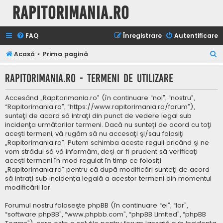
Rapitorimania.ro
FAQ
Înregistrare
Autentificare
C
Acasă
Prima pagină
ă
Rapitorimania.ro - Termeni de utilizare
u
t
Accesând „Rapitorimania.ro” (în continuare “noi”, “nostru”,
a
“Rapitorimania.ro”, “https://www.rapitorimania.ro/forum”),
sunteţi de acord să intraţi din punct de vedere legal sub
r
incidenţa următorilor termeni. Dacă nu sunteţi de acord cu toţi
e
aceşti termeni, vă rugăm să nu accesaţi şi/sau folosiţi
„Rapitorimania.ro”. Putem schimba aceste reguli oricând şi ne
vom strădui să vă informăm, deşi ar fi prudent să verificaţi
aceşti termeni în mod regulat în timp ce folosiţi
„Rapitorimania.ro” pentru că după modificări sunteţi de acord
să intraţi sub incidenţa legală a acestor termeni din momentul
modificării lor.
Forumul nostru foloseşte phpBB (în continuare “ei”, “lor”,
“software phpBB”, “www.phpbb.com”, “phpBB Limited”, “phpBB