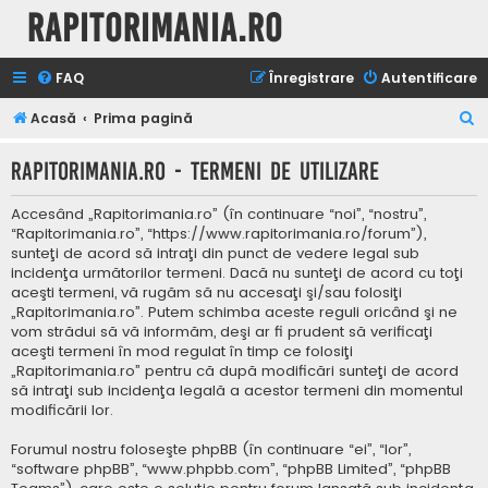
Rapitorimania.ro
FAQ
Înregistrare
Autentificare
C
Acasă
Prima pagină
ă
Rapitorimania.ro - Termeni de utilizare
u
t
Accesând „Rapitorimania.ro” (în continuare “noi”, “nostru”,
a
“Rapitorimania.ro”, “https://www.rapitorimania.ro/forum”),
sunteţi de acord să intraţi din punct de vedere legal sub
r
incidenţa următorilor termeni. Dacă nu sunteţi de acord cu toţi
e
aceşti termeni, vă rugăm să nu accesaţi şi/sau folosiţi
„Rapitorimania.ro”. Putem schimba aceste reguli oricând şi ne
vom strădui să vă informăm, deşi ar fi prudent să verificaţi
aceşti termeni în mod regulat în timp ce folosiţi
„Rapitorimania.ro” pentru că după modificări sunteţi de acord
să intraţi sub incidenţa legală a acestor termeni din momentul
modificării lor.
Forumul nostru foloseşte phpBB (în continuare “ei”, “lor”,
“software phpBB”, “www.phpbb.com”, “phpBB Limited”, “phpBB