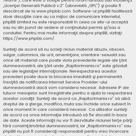
Teams”), care este o soluţie pentru forum lansată sub incidenţa
„
Licenţei Generală Publică v.2
” (abreviată „GPL”) şi poate fi
descărcat de la
www.phpbb.com
. Software-ul phpBB facilitează
doar discuţiile care au ca mijloc de comunicare internetul,
phpBB Limited nu este responsabill în ceea ce site-ul acceptă
sau nu din punct de vedere al conţinutului permis şi/sau a
conduitei. Pentru mai multe informaţii despre phpBB, vizitaţi:
https://www.phpbb.com/
.
Sunteţi de acord să nu scrieţi niciun material abuziv, obscen,
vulgar, calomnios, de ură, ameninţare, orientare-sexuală sau
orice alt material care poate viola prevederile legale ale ţării
dumneavoastră, ale ţării unde „Rapitorimania.ro” este găzduit
sau ale legislaţiei internaţionale. Nerespectarea acestor
prevederi poate duce la blocarea imediată şi permanentă
însoţită de notificarea Internet Service Provider-ului
dumneavoastră dacă vom considera necesar. Adresele IP ale
tuturor mesajelor sunt înregistrate pentru a ajuta la respectarea
acestor condiţii. Sunteţi de acord ca „Rapitorimania.ro” să aibă
dreptul de a şterge, modifica, muta sau închide orice subiect în
orice moment în care consideră necesar. Ca utilizator sunteţi
de acord ca orice informaţie introdusă să fie stocată în baza
de date. Aceste informaţii nu vor fi dezvăluite niciunei terţe părţi
fără consimţământul dumneavoastră, iar „Rapitorimania.ro” sau
phpBB nu pot fi consideraţi responsabili pentru vreo încercare