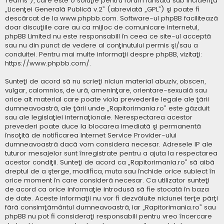
Teams”), care este o soluţie pentru forum lansată sub incidenţa
„
Licenţei Generală Publică v.2
” (abreviată „GPL”) şi poate fi
descărcat de la
www.phpbb.com
. Software-ul phpBB facilitează
doar discuţiile care au ca mijloc de comunicare internetul,
phpBB Limited nu este responsabill în ceea ce site-ul acceptă
sau nu din punct de vedere al conţinutului permis şi/sau a
conduitei. Pentru mai multe informaţii despre phpBB, vizitaţi:
https://www.phpbb.com/
.
Sunteţi de acord să nu scrieţi niciun material abuziv, obscen,
vulgar, calomnios, de ură, ameninţare, orientare-sexuală sau
orice alt material care poate viola prevederile legale ale ţării
dumneavoastră, ale ţării unde „Rapitorimania.ro” este găzduit
sau ale legislaţiei internaţionale. Nerespectarea acestor
prevederi poate duce la blocarea imediată şi permanentă
însoţită de notificarea Internet Service Provider-ului
dumneavoastră dacă vom considera necesar. Adresele IP ale
tuturor mesajelor sunt înregistrate pentru a ajuta la respectarea
acestor condiţii. Sunteţi de acord ca „Rapitorimania.ro” să aibă
dreptul de a şterge, modifica, muta sau închide orice subiect în
orice moment în care consideră necesar. Ca utilizator sunteţi
de acord ca orice informaţie introdusă să fie stocată în baza
de date. Aceste informaţii nu vor fi dezvăluite niciunei terţe părţi
fără consimţământul dumneavoastră, iar „Rapitorimania.ro” sau
phpBB nu pot fi consideraţi responsabili pentru vreo încercare