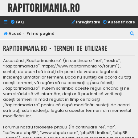
Rapitorimania.ro
FAQ
Înregistrare
Autentificare
C
Acasă
Prima pagină
ă
Rapitorimania.ro - Termeni de utilizare
u
t
Accesând „Rapitorimania.ro” (în continuare “noi”, “nostru”,
a
“Rapitorimania.ro”, “https://www.rapitorimania.ro/forum”),
sunteţi de acord să intraţi din punct de vedere legal sub
r
incidenţa următorilor termeni. Dacă nu sunteţi de acord cu toţi
e
aceşti termeni, vă rugăm să nu accesaţi şi/sau folosiţi
„Rapitorimania.ro”. Putem schimba aceste reguli oricând şi ne
vom strădui să vă informăm, deşi ar fi prudent să verificaţi
aceşti termeni în mod regulat în timp ce folosiţi
„Rapitorimania.ro” pentru că după modificări sunteţi de acord
să intraţi sub incidenţa legală a acestor termeni din momentul
modificării lor.
Forumul nostru foloseşte phpBB (în continuare “ei”, “lor”,
“software phpBB”, “www.phpbb.com”, “phpBB Limited”, “phpBB