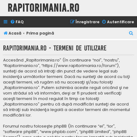
Rapitorimania.ro
FAQ
Înregistrare
Autentificare
C
Acasă
Prima pagină
ă
Rapitorimania.ro - Termeni de utilizare
u
t
Accesând „Rapitorimania.ro” (în continuare “noi”, “nostru”,
a
“Rapitorimania.ro”, “https://www.rapitorimania.ro/forum”),
sunteţi de acord să intraţi din punct de vedere legal sub
r
incidenţa următorilor termeni. Dacă nu sunteţi de acord cu toţi
e
aceşti termeni, vă rugăm să nu accesaţi şi/sau folosiţi
„Rapitorimania.ro”. Putem schimba aceste reguli oricând şi ne
vom strădui să vă informăm, deşi ar fi prudent să verificaţi
aceşti termeni în mod regulat în timp ce folosiţi
„Rapitorimania.ro” pentru că după modificări sunteţi de acord
să intraţi sub incidenţa legală a acestor termeni din momentul
modificării lor.
Forumul nostru foloseşte phpBB (în continuare “ei”, “lor”,
“software phpBB”, “www.phpbb.com”, “phpBB Limited”, “phpBB