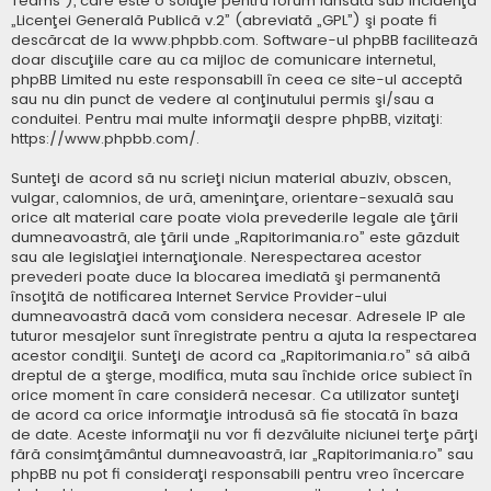
Teams”), care este o soluţie pentru forum lansată sub incidenţa
„
Licenţei Generală Publică v.2
” (abreviată „GPL”) şi poate fi
descărcat de la
www.phpbb.com
. Software-ul phpBB facilitează
doar discuţiile care au ca mijloc de comunicare internetul,
phpBB Limited nu este responsabill în ceea ce site-ul acceptă
sau nu din punct de vedere al conţinutului permis şi/sau a
conduitei. Pentru mai multe informaţii despre phpBB, vizitaţi:
https://www.phpbb.com/
.
Sunteţi de acord să nu scrieţi niciun material abuziv, obscen,
vulgar, calomnios, de ură, ameninţare, orientare-sexuală sau
orice alt material care poate viola prevederile legale ale ţării
dumneavoastră, ale ţării unde „Rapitorimania.ro” este găzduit
sau ale legislaţiei internaţionale. Nerespectarea acestor
prevederi poate duce la blocarea imediată şi permanentă
însoţită de notificarea Internet Service Provider-ului
dumneavoastră dacă vom considera necesar. Adresele IP ale
tuturor mesajelor sunt înregistrate pentru a ajuta la respectarea
acestor condiţii. Sunteţi de acord ca „Rapitorimania.ro” să aibă
dreptul de a şterge, modifica, muta sau închide orice subiect în
orice moment în care consideră necesar. Ca utilizator sunteţi
de acord ca orice informaţie introdusă să fie stocată în baza
de date. Aceste informaţii nu vor fi dezvăluite niciunei terţe părţi
fără consimţământul dumneavoastră, iar „Rapitorimania.ro” sau
phpBB nu pot fi consideraţi responsabili pentru vreo încercare