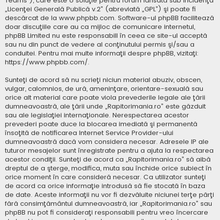
Teams”), care este o soluţie pentru forum lansată sub incidenţa
„
Licenţei Generală Publică v.2
” (abreviată „GPL”) şi poate fi
descărcat de la
www.phpbb.com
. Software-ul phpBB facilitează
doar discuţiile care au ca mijloc de comunicare internetul,
phpBB Limited nu este responsabill în ceea ce site-ul acceptă
sau nu din punct de vedere al conţinutului permis şi/sau a
conduitei. Pentru mai multe informaţii despre phpBB, vizitaţi:
https://www.phpbb.com/
.
Sunteţi de acord să nu scrieţi niciun material abuziv, obscen,
vulgar, calomnios, de ură, ameninţare, orientare-sexuală sau
orice alt material care poate viola prevederile legale ale ţării
dumneavoastră, ale ţării unde „Rapitorimania.ro” este găzduit
sau ale legislaţiei internaţionale. Nerespectarea acestor
prevederi poate duce la blocarea imediată şi permanentă
însoţită de notificarea Internet Service Provider-ului
dumneavoastră dacă vom considera necesar. Adresele IP ale
tuturor mesajelor sunt înregistrate pentru a ajuta la respectarea
acestor condiţii. Sunteţi de acord ca „Rapitorimania.ro” să aibă
dreptul de a şterge, modifica, muta sau închide orice subiect în
orice moment în care consideră necesar. Ca utilizator sunteţi
de acord ca orice informaţie introdusă să fie stocată în baza
de date. Aceste informaţii nu vor fi dezvăluite niciunei terţe părţi
fără consimţământul dumneavoastră, iar „Rapitorimania.ro” sau
phpBB nu pot fi consideraţi responsabili pentru vreo încercare