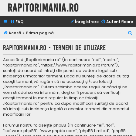
Rapitorimania.ro
FAQ
Înregistrare
Autentificare
C
Acasă
Prima pagină
ă
Rapitorimania.ro - Termeni de utilizare
u
t
Accesând „Rapitorimania.ro” (în continuare “noi”, “nostru”,
a
“Rapitorimania.ro”, “https://www.rapitorimania.ro/forum”),
sunteţi de acord să intraţi din punct de vedere legal sub
r
incidenţa următorilor termeni. Dacă nu sunteţi de acord cu toţi
e
aceşti termeni, vă rugăm să nu accesaţi şi/sau folosiţi
„Rapitorimania.ro”. Putem schimba aceste reguli oricând şi ne
vom strădui să vă informăm, deşi ar fi prudent să verificaţi
aceşti termeni în mod regulat în timp ce folosiţi
„Rapitorimania.ro” pentru că după modificări sunteţi de acord
să intraţi sub incidenţa legală a acestor termeni din momentul
modificării lor.
Forumul nostru foloseşte phpBB (în continuare “ei”, “lor”,
“software phpBB”, “www.phpbb.com”, “phpBB Limited”, “phpBB