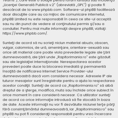
Teams”), care este o soluţie pentru forum lansată sub incidenţa
„
Licenţei Generală Publică v.2
” (abreviată „GPL”) şi poate fi
descărcat de la
www.phpbb.com
. Software-ul phpBB facilitează
doar discuţiile care au ca mijloc de comunicare internetul,
phpBB Limited nu este responsabill în ceea ce site-ul acceptă
sau nu din punct de vedere al conţinutului permis şi/sau a
conduitei. Pentru mai multe informaţii despre phpBB, vizitaţi:
https://www.phpbb.com/
.
Sunteţi de acord să nu scrieţi niciun material abuziv, obscen,
vulgar, calomnios, de ură, ameninţare, orientare-sexuală sau
orice alt material care poate viola prevederile legale ale ţării
dumneavoastră, ale ţării unde „Rapitorimania.ro” este găzduit
sau ale legislaţiei internaţionale. Nerespectarea acestor
prevederi poate duce la blocarea imediată şi permanentă
însoţită de notificarea Internet Service Provider-ului
dumneavoastră dacă vom considera necesar. Adresele IP ale
tuturor mesajelor sunt înregistrate pentru a ajuta la respectarea
acestor condiţii. Sunteţi de acord ca „Rapitorimania.ro” să aibă
dreptul de a şterge, modifica, muta sau închide orice subiect în
orice moment în care consideră necesar. Ca utilizator sunteţi
de acord ca orice informaţie introdusă să fie stocată în baza
de date. Aceste informaţii nu vor fi dezvăluite niciunei terţe părţi
fără consimţământul dumneavoastră, iar „Rapitorimania.ro” sau
phpBB nu pot fi consideraţi responsabili pentru vreo încercare