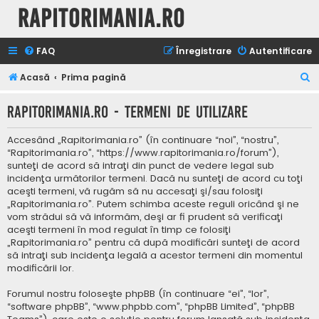
Rapitorimania.ro
FAQ
Înregistrare
Autentificare
C
Acasă
Prima pagină
ă
Rapitorimania.ro - Termeni de utilizare
u
t
Accesând „Rapitorimania.ro” (în continuare “noi”, “nostru”,
a
“Rapitorimania.ro”, “https://www.rapitorimania.ro/forum”),
sunteţi de acord să intraţi din punct de vedere legal sub
r
incidenţa următorilor termeni. Dacă nu sunteţi de acord cu toţi
e
aceşti termeni, vă rugăm să nu accesaţi şi/sau folosiţi
„Rapitorimania.ro”. Putem schimba aceste reguli oricând şi ne
vom strădui să vă informăm, deşi ar fi prudent să verificaţi
aceşti termeni în mod regulat în timp ce folosiţi
„Rapitorimania.ro” pentru că după modificări sunteţi de acord
să intraţi sub incidenţa legală a acestor termeni din momentul
modificării lor.
Forumul nostru foloseşte phpBB (în continuare “ei”, “lor”,
“software phpBB”, “www.phpbb.com”, “phpBB Limited”, “phpBB